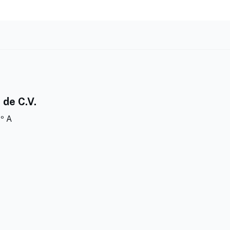
 de C.V.
º A