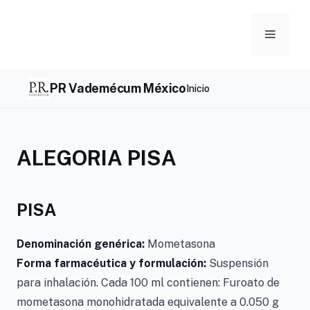
Skip
to
Menu
content
PR Vademécum México
Inicio
ALEGORIA PISA
PISA
Denominación genérica:
Mometasona
Forma farmacéutica y formulación:
Suspensión
para inhalación. Cada 100 ml contienen: Furoato de
mometasona monohidratada equivalente a 0.050 g