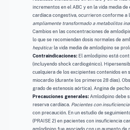
incrementos en el ABC y en la vida media de 
cardíaca congestiva, ocurrieron conforme a 
ampliamente transformado a metabolitos ina
Cambios en las concentraciones de amlodipin
lo que se recomiendan dosis normales de amlo
hepática:
la vida media de amlodipino se pro
Contraindicaciones:
El amlodipino está cont
(incluyendo shock cardiogénico). Hipersensibi
cualquiera de los excipientes contenidos en 
miocardio (durante los primeros 28 días). Obstr
grado de estenosis aórtica). Angina de pecho
Precauciones generales:
Amlodipino debe s
reserva cardíaca.
Pacientes con insuficiencia
con precaución. En un estudio de seguimient
(PRAISE 2) en pacientes con insuficiencia car
amlodipino fue asociado con un aumento de 