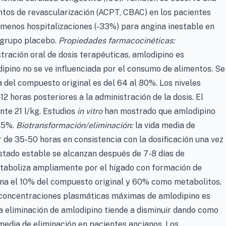
ntos de revascularización (ACPT, CBAC) en los pacientes
menos hospitalizaciones (-33%) para angina inestable en
 grupo placebo.
Propiedades farmacocinéticas:
tración oral de dosis terapéuticas, amlodipino es
ipino no se ve influenciada por el consumo de alimentos. Se
a del compuesto original es del 64 al 80%. Los niveles
 horas posteriores a la administración de la dosis. El
te 21 l/kg. Estudios
in vitro
han mostrado que amlodipino
7,5%.
Biotransformación/eliminación:
la vida media de
 de 35-50 horas en consistencia con la dosificación una vez
stado estable se alcanzan después de 7-8 días de
etaboliza ampliamente por el hígado con formación de
rina el 10% del compuesto original y 60% como metabolitos.
 concentraciones plasmáticas máximas de amlodipino es
La eliminación de amlodipino tiende a disminuir dando como
 media de eliminación en pacientes ancianos. Los