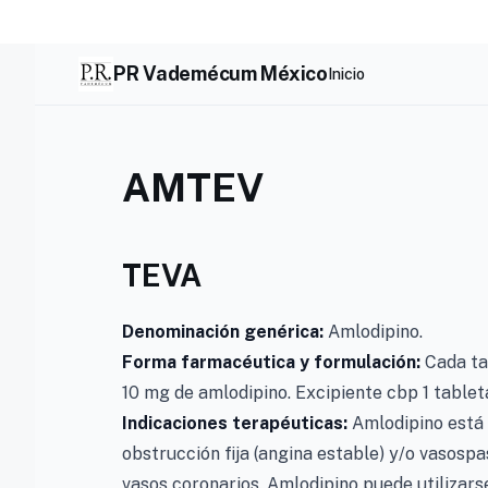
Skip
to
content
PR Vademécum México
Inicio
AMTEV
TEVA
Denominación genérica:
Amlodipino.
Forma farmacéutica y formulación:
Cada ta
10 mg de amlodipino. Excipiente cbp 1 tablet
Indicaciones terapéuticas:
Amlodipino está i
obstrucción fija (angina estable) y/o vasosp
vasos coronarios. Amlodipino puede utilizarse