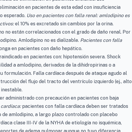
eliminación en pacientes de esta edad con insuficiencia
lo esperado.
Uso en pacientes con falla renal:
amlodipino es
ctivos:
el 10% es excretado sin cambios por la orina.
o no están correlacionados con el grado de daño renal. Por
dipino. Amlodipino no es dializable.
Pacientes con falla
longa en pacientes con daño hepático.
raindicado en pacientes con: hipotensión severa. Shock
lidad a amlodipino, derivados de la dihidropirinas o a
su formulación. Falla cardíaca después de ataque agudo al
ucción del flujo del tracto del ventrículo izquierdo (ej., alto
 inestable.
er administrado con precaución en pacientes con baja
 cardíaca:
pacientes con falla cardíaca deben ser tratados
o de amlodipino, a largo plazo controlado con placebo
díaca clase III-IV de la NYHA de etiología no isquémica,
reportes de edema pulmonar aunque no tuvo diferencia