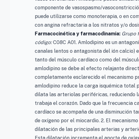
componente de vasospasmo/vasoconstricción,
puede utilizarse como monoterapia, o en co
con angina refractaria a los nitratos y/o do
Farmacocinética y farmacodinamia:
Grupo 
código:
C08C A01. Amlodipino es un antagonist
canales lentos o antagonista del ión calcio) 
tanto del músculo cardíaco como del músculo 
amlodipino se debe al efecto relajante direct
completamente esclarecido el mecanismo prec
amlodipino reduce la carga isquémica total po
dilata las arteriolas periféricas, reduciendo 
trabaja el corazón. Dado que la frecuencia ca
cardíaco se acompaña de una disminución ta
de oxígeno por el miocardio. 2. El mecanism
dilatación de las principales arterias y arte
Esta dilatación incrementa el aporte de oxí