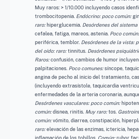
Muy raros: > 1/10.000 incluyendo casos idenf
trombocitopenia.
Endócrino: poco común:
gi
raro:
hiperglucemia.
Desórdenes del sistema 
cefalea, fatiga, mareos, astenia.
Poco común
periférica, temblor.
Desórdenes de la vista:
del oído: raro:
tinnitus.
Desórdenes psiquiátri
Raros:
confusión, cambios de humor incluyen
palpitaciones.
Poco comunes:
síncope, taquic
angina de pecho al inicio del tratamiento, cas
(incluyendo extrasístole, taquicardia ventric
enfermedades de la arteria coronaria, aunque
Desórdenes vasculares: poco común:
hipoten
común:
disnea, rinitis.
Muy raro:
tos.
Gastroint
común:
vómito, diarrea, constipación, hiperpl
raro:
elevación de las enzimas, ictericia, hepa
inflamación de los tobillos.
Común:
rubor faci