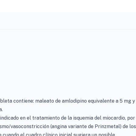
bleta contiene: maleato de amlodipino equivalente a 5 mg y
a.
ndicado en el tratamiento de la isquemia del miocardio, por
asmo/vasoconstricción (angina variante de Prinzmetal) de los
 cuando el cuadro clínico inicial sugiera un posible