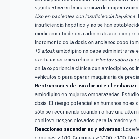
significativa en la incidencia de empeoramie
Uso en pacientes con insuficiencia hepática:
l
insuficiencia hepática y no se han establecid
medicamento deberá administrarse con prec
incremento de la dosis en ancianos debe tom
18 años):
amlodipino no debe administrarse en
existe experiencia clínica.
Efectos sobre la c
en la experiencia clínica con amlodipino, es
vehículos o para operar maquinaria de precis
Restricciones de uso durante el embarazo y
amlodipino en mujeres embarazadas. Estudios
dosis. El riesgo potencial en humanos no es 
sólo se recomienda cuando no hay una alter
conlleve riesgos elevados para la madre y el 
Reacciones secundarias y adversas:
Los efe
comunes: > 1/10. Comunes: > 1/100 y 1/10. No co