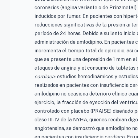
coronarios (angina variante o de Prinzmetal)
inducidos por fumar. En pacientes con hipert
reducciones significativas de la presión arte
período de 24 horas. Debido a su lento inicio 
administración de amlodipino. En pacientes co
incrementa el tiempo total de ejercicio, así 
que se presenta una depresión de 1 mm en el
ataques de angina y el consumo de tabletas d
cardíaca:
estudios hemodinámicos y estudios 
realizados en pacientes con insuficiencia ca
amlodipino no ocasiona deterioro clínico cua
ejercicio, la fracción de eyección del ventríc
controlado con placebo (PRAISE) diseñado pa
clase III-IV de la NYHA, quienes recibían digo
angiotensina, se demostró que amlodipino no
en pacientes con insuficiencia cardíaca. En 