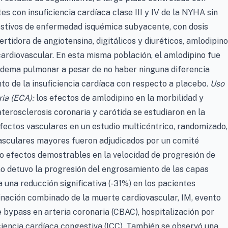
s con insuficiencia cardíaca clase III y IV de la NYHA sin
gestivos de enfermedad isquémica subyacente, con dosis
ertidora de angiotensina, digitálicos y diuréticos, amlodipino
cardiovascular. En esta misma población, el amlodipino fue
edema pulmonar a pesar de no haber ninguna diferencia
nto de la insuficiencia cardíaca con respecto a placebo.
Uso
ia (ECA):
los efectos de amlodipino en la morbilidad y
terosclerosis coronaria y carótida se estudiaron en la
fectos vasculares en un estudio multicéntrico, randomizado,
vasculares mayores fueron adjudicados por un comité
o efectos demostrables en la velocidad de progresión de
ino detuvo la progresión del engrosamiento de las capas
 una reducción significativa (-31%) en los pacientes
inación combinado de la muerte cardiovascular, IM, evento
 bypass en arteria coronaria (CBAC), hospitalización por
ciencia cardíaca congestiva (ICC). También se observó una