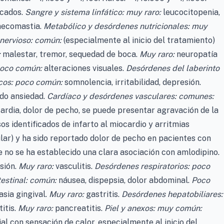
icados.
Sangre y sistema linfático: muy raro:
leucocitopenia,
necomastia.
Metabólico y desórdenes nutricionales: muy
nervioso: común:
(especialmente al inicio del tratamiento)
:
malestar, tremor, sequedad de boca.
Muy raro:
neuropatía
 poco común:
alteraciones visuales.
Desórdenes del laberinto
cos: poco común:
somnolencia, irritabilidad, depresión.
do ansiedad.
Cardíaco y desórdenes vasculares: comunes:
ardia, dolor de pecho, se puede presentar agravación de la
os identificados de infarto al miocardio y arritmias
ular) y ha sido reportado dolor de pecho en pacientes con
 no se ha establecido una clara asociación con amlodipino.
sión.
Muy raro:
vasculitis.
Desórdenes respiratorios: poco
estinal: común:
náusea, dispepsia, dolor abdominal.
Poco
asia gingival.
Muy raro:
gastritis.
Desórdenes hepatobiliares:
titis.
Muy raro:
pancreatitis.
Piel y anexos: muy común:
al con sensación de calor, especialmente al inicio del