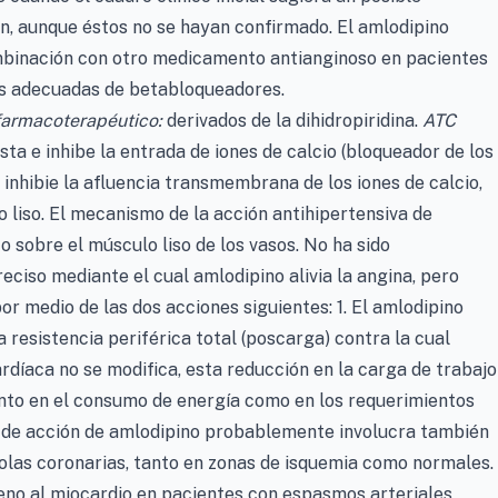
 aunque éstos no se hayan confirmado. El amlodipino
mbinación con otro medicamento antianginoso en pacientes
sis adecuadas de betabloqueadores.
farmacoterapéutico:
derivados de la dihidropiridina.
ATC
a e inhibe la entrada de iones de calcio (bloqueador de los
e inhibie la afluencia transmembrana de los iones de calcio,
liso. El mecanismo de la acción antihipertensiva de
o sobre el músculo liso de los vasos. No ha sido
iso mediante el cual amlodipino alivia la angina, pero
r medio de las dos acciones siguientes: 1. El amlodipino
la resistencia periférica total (poscarga) contra la cual
rdíaca no se modifica, esta reducción en la carga de trabajo
nto en el consumo de energía como en los requerimientos
o de acción de amlodipino probablemente involucra también
riolas coronarias, tanto en zonas de isquemia como normales.
geno al miocardio en pacientes con espasmos arteriales