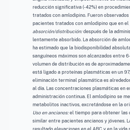
reducción significativa (-42%) en procedimie
tratados con amlodipino. Fueron observados 
pacientes tratados con amlodipino que en el
absorción/distribución:
después de la adminis
lentamente absorbido. La absorción de amlod
ha estimado que la biodisponibilidad absolut
sanguíneos máximos son alcanzados entre 6-12
volumen de distribución es de aproximadamen
está ligado a proteínas plasmáticas en un 9
eliminación terminal plasmática es alrededor
al día. Las concentraciones plasmáticas en e
administración continua. El amlodipino se m
metabolitos inactivos, excretándose en la o
Uso en ancianos:
el tiempo para obtener las
similar entre pacientes ancianos y jóvenes. 
resultado elevaciones en el ABC y en la vida