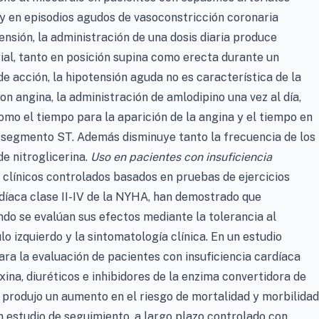
 y en episodios agudos de vasoconstricción coronaria
ensión, la administración de una dosis diaria produce
rial, tanto en posición supina como erecta durante un
de acción, la hipotensión aguda no es característica de la
n angina, la administración de amlodipino una vez al día,
como el tiempo para la aparición de la angina y el tiempo en
 segmento ST. Además disminuye tanto la frecuencia de los
e nitroglicerina.
Uso en pacientes con insuficiencia
clínicos controlados basados en pruebas de ejercicios
rdíaca clase II-IV de la NYHA, han demostrado que
ndo se evalúan sus efectos mediante la tolerancia al
ulo izquierdo y la sintomatología clínica. En un estudio
ra la evaluación de pacientes con insuficiencia cardíaca
xina, diuréticos e inhibidores de la enzima convertidora de
 produjo un aumento en el riesgo de mortalidad y morbilidad
un estudio de seguimiento, a largo plazo controlado con