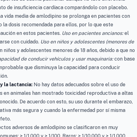
nto de insuficiencia cardíaca comparándolo con placebo.
a vida media de amlodipino se prolonga en pacientes con
o la dosis recomendada para ellos, por lo que este
aución en estos pacientes.
Uso en pacientes ancianos:
el
arse con cuidado.
Uso en niños y adolescentes (menores de
 niños y adolescentes menores de 18 años, debido a que no
apacidad de conducir vehículos y usar maquinaria:
con base
 improbable que disminuya la capacidad para conducir
ión.
 la lactancia:
No hay datos adecuados sobre el uso de
 en animales han mostrado toxicidad reproductiva a altas
conocido. De acuerdo con esto, su uso durante el embarazo,
nativa más segura y cuando la enfermedad por sí misma
feto.
ctos adversos de amlodipino se clasificaron en muy
munes: > 1/1.000 y > 1/100. Raros: > 1/10.000 y > 1/1.000.