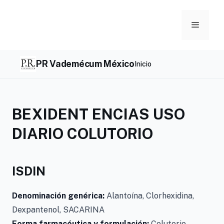
Skip
to
Menu
content
PR Vademécum México
Inicio
BEXIDENT ENCIAS USO
DIARIO COLUTORIO
ISDIN
Denominación genérica:
Alantoína, Clorhexidina,
Dexpantenol, SACARINA
Forma farmacéutica y formulación:
Colutorio