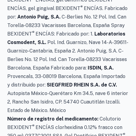
®
ENCÍAS, gel gingival BEXIDENT
ENCÍAS. Fabricado
por:
Antonio Puig, S.A.
C-Berlies No. 12 Pol. Ind. Can
Torella-08233 Vacarisses Barcelona, España Spray
®
BEXIDENT
ENCÍAS: Fabricado por: 1.
Laboratorios
Cosmodent, S.L.
Pol. Ind. Guarnizo, Nave 14-A-39611-
Guarnizo-Cantabria, España 2. Antonio Puig, S.A. C-
Berlies No. 12 Pol. Ind. Can Torella-08233 Vacarisses
Barcelona, España Fabricado para:
ISDIN, S.A.
Provencals, 33-08019 Barcelona, España Importado
y distribuido por:
SIEGFRIED RHEIN S.A. de C.V.
Autopista México-Querétaro Km 34.5, nave 6 interior
2, Rancho San Isidro, CP. 54740 Cuautitlán Izcalli.
Estado de México. México
Número de registro del medicamento:
Colutorio
®
BEXIDENT
ENCÍAS clorhexidina 0.12% frasco con
®
250 ml: 0377C2001 SSA. Gel Dentífrico BEXIDENT