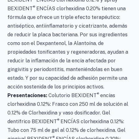
®
BEXIDENT
ENCÍAS clorhexidina 0.20% tienen una
fórmula que ofrece un triple efecto terapéutico:
antiséptico, antiinflamatorio y cicatrizante, además
de reducir la placa bacteriana. Por sus ingredientes
como son el Dexpantenol, la Alantoína, de
propiedades tonificantes y regeneradoras, ayudan a
reducir la inflamación de la encía afectada por
gingivitis y periodontitis, manteniéndolas en buen
estado. Y por su capacidad de adhesión permite una
acción sostenida de los principios activos.
®
Presentaciones:
Colutorio BEXIDENT
encías
clorhexidina 0.12%: Frasco con 250 ml de solución al
0.12% de Clorhexidina y vaso dosificador. Gel
®
dentífrico BEXIDENT
ENCÍAS clorhexidina 0.12%:
Tubo con 75 ml de gel al 0.12% de clorhexidina. Gel
®
gingival BEXIDENT
ENCÍAS clorhexidina 0.20%: