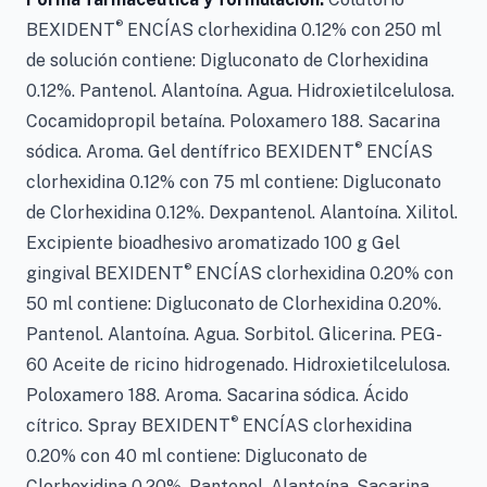
®
BEXIDENT
ENCÍAS clorhexidina 0.12% con 250 ml
de solución contiene: Digluconato de Clorhexidina
0.12%. Pantenol. Alantoína. Agua. Hidroxietilcelulosa.
Cocamidopropil betaína. Poloxamero 188. Sacarina
®
sódica. Aroma. Gel dentífrico BEXIDENT
ENCÍAS
clorhexidina 0.12% con 75 ml contiene: Digluconato
de Clorhexidina 0.12%. Dexpantenol. Alantoína. Xilitol.
Excipiente bioadhesivo aromatizado 100 g Gel
®
gingival BEXIDENT
ENCÍAS clorhexidina 0.20% con
50 ml contiene: Digluconato de Clorhexidina 0.20%.
Pantenol. Alantoína. Agua. Sorbitol. Glicerina. PEG-
60 Aceite de ricino hidrogenado. Hidroxietilcelulosa.
Poloxamero 188. Aroma. Sacarina sódica. Ácido
®
cítrico. Spray BEXIDENT
ENCÍAS clorhexidina
0.20% con 40 ml contiene: Digluconato de
Clorhexidina 0.20%. Pantenol. Alantoína. Sacarina