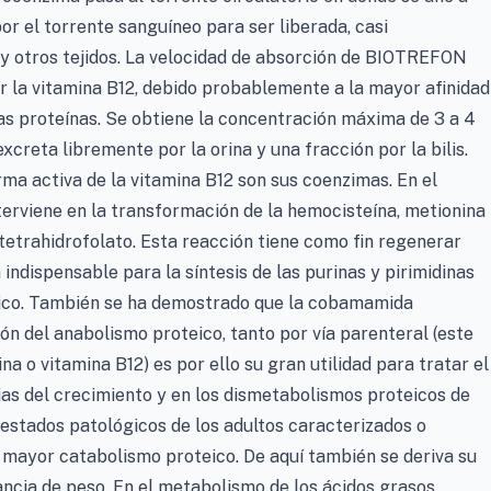
or el torrente sanguíneo para ser liberada, casi
y otros tejidos. La velocidad de absorción de BIOTREFON
r la vitamina B12, debido probablemente a la mayor afinidad
s proteínas. Se obtiene la concentración máxima de 3 a 4
xcreta libremente por la orina y una fracción por la bilis.
ma activa de la vitamina B12 son sus coenzimas. En el
erviene en la transformación de la hemocisteína, metionina
tetrahidrofolato. Esta reacción tiene como fin regenerar
indispensable para la síntesis de las purinas y pirimidinas
leico. También se ha demostrado que la cobamamida
n del anabolismo proteico, tanto por vía parenteral (este
 o vitamina B12) es por ello su gran utilidad para tratar el
ias del crecimiento y en los dismetabolismos proteicos de
os estados patológicos de los adultos caracterizados o
ayor catabolismo proteico. De aquí también se deriva su
ancia de peso. En el metabolismo de los ácidos grasos