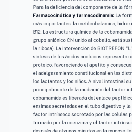
Para la deficiencia del componente de la fór
Farmacocinética y farmacodinamia:
La form
más importantes: la metilcobalamina, hidro
B12. La estructura química de la cobamamida 
grupo aniónico CN unido al cobalto, está sust
la ribosa). La intervención de BIOTREFON "L"
síntesis de los ácidos nucleicos representa 
proteico, favoreciendo el apetito y consecue
el adelgazamiento constitucional en las dist
los lactantes y los niños. A nivel intestinal 
principalmente de la mediación del factor int
cobamamida es liberada del enlace peptídico
enzimas secretadas en el tubo digestivo y la 
factor intrínseco secretado por las células p
formado por la coenzima y el factor intrínsec
después de algunos minutos en la mucosa, la 