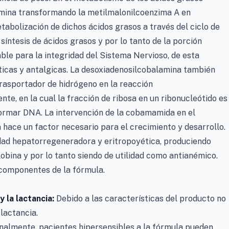
amina transformando la metilmalonilcoenzima A en
tabolización de dichos ácidos grasos a través del ciclo de
a síntesis de ácidos grasos y por lo tanto de la porción
sable para la integridad del Sistema Nervioso, de esta
íticas y antalgicas. La desoxiadenosilcobalamina también
asportador de hidrógeno en la reacción
e, en la cual la fracción de ribosa en un ribonucleótido es
formar DNA. La intervención de la cobamamida en el
 hace un factor necesario para el crecimiento y desarrollo.
dad hepatorregeneradora y eritropoyética, produciendo
obina y por lo tanto siendo de utilidad como antianémico.
 componentes de la fórmula.
 la lactancia:
Debido a las características del producto no
lactancia.
nalmente, pacientes hipersensibles a la fórmula pueden