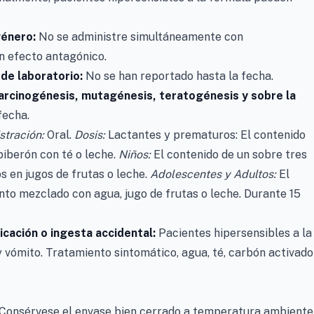
género:
No se administre simultáneamente con
n efecto antagónico.
 de laboratorio:
No se han reportado hasta la fecha.
carcinogénesis, mutagénesis,
teratogénesis y sobre la
fecha.
stración:
Oral.
Dosis:
Lactantes y prematuros: El contenido
biberón con té o leche.
Niños:
El contenido de un sobre tres
s en jugos de frutas o leche.
Adolescentes y Adultos:
El
nto mezclado con agua, jugo de frutas o leche. Durante 15
icación o ingesta accidental:
Pacientes hipersensibles a la
 vómito. Tratamiento sintomático, agua, té, carbón activado
Consérvese el envase bien cerrado a temperatura ambiente