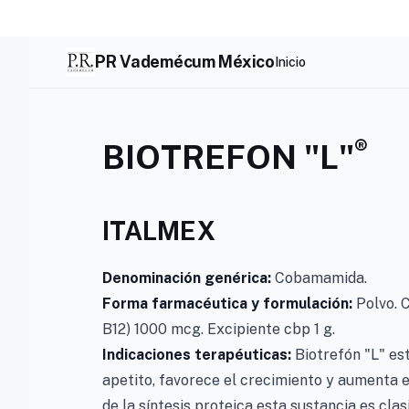
Skip
to
content
PR Vademécum México
Inicio
®
BIOTREFON "L"
ITALMEX
Denominación genérica:
Cobamamida.
Forma farmacéutica y formulación:
Polvo. 
B12) 1000 mcg. Excipiente cbp 1 g.
Indicaciones terapéuticas:
Biotrefón "L" est
apetito, favorece el crecimiento y aumenta e
de la síntesis proteica esta sustancia es cla