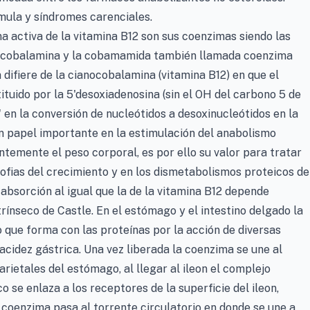
mula y síndromes carenciales.
a activa de la vitamina B12 son sus coenzimas siendo las
xicobalamina y la cobamamida también llamada coenzima
difiere de la cianocobalamina (vitamina B12) en que el
ituido por la 5'desoxiadenosina (sin el OH del carbono 5 de
 en la conversión de nucleótidos a desoxinucleótidos en la
un papel importante en la estimulación del anabolismo
ntemente el peso corporal, es por ello su valor para tratar
rofias del crecimiento y en los dismetabolismos proteicos de
su absorción al igual que la de la vitamina B12 depende
rínseco de Castle. En el estómago y el intestino delgado la
 que forma con las proteínas por la acción de diversas
acidez gástrica. Una vez liberada la coenzima se une al
arietales del estómago, al llegar al ileon el complejo
o se enlaza a los receptores de la superficie del ileon,
coenzima pasa al torrente circulatorio en donde se une a