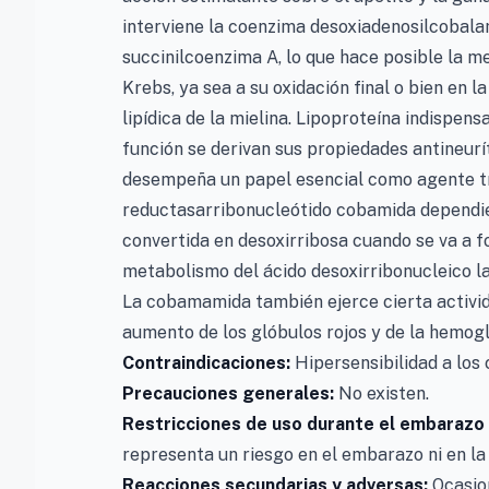
interviene la coenzima desoxiadenosilcobal
succinilcoenzima A, lo que hace posible la me
Krebs, ya sea a su oxidación final o bien en l
lipídica de la mielina. Lipoproteína indispen
función se derivan sus propiedades antineur
desempeña un papel esencial como agente tr
reductasarribonucleótido cobamida dependient
convertida en desoxirribosa cuando se va a 
metabolismo del ácido desoxirribonucleico la
La cobamamida también ejerce cierta activi
aumento de los glóbulos rojos y de la hemogl
Contraindicaciones:
Hipersensibilidad a los
Precauciones generales:
No existen.
Restricciones de uso durante el embarazo y
representa un riesgo en el embarazo ni en la 
Reacciones secundarias y adversas:
Ocasio