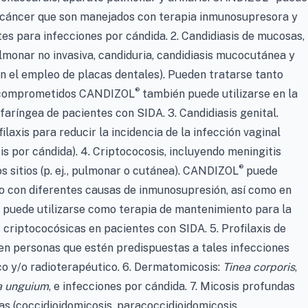
e cáncer que son manejados con terapia inmunosupresora y
tes para infecciones por cándida. 2. Candidiasis de mucosas,
lmonar no invasiva, candiduria, candidiasis mucocutánea y
con el empleo de placas dentales). Pueden tratarse tanto
®
ocomprometidos CANDIZOL
también puede utilizarse en la
faríngea de pacientes con SIDA. 3. Candidiasis genital.
laxis para reducir la incidencia de la infección vaginal
is por cándida). 4. Criptococosis, incluyendo meningitis
®
s sitios (p. ej., pulmonar o cutánea). CANDIZOL
puede
 o con diferentes causas de inmunosupresión, así como en
 puede utilizarse como terapia de mantenimiento para la
 criptococósicas en pacientes con SIDA. 5. Profilaxis de
en personas que estén predispuestas a tales infecciones
o y/o radioterapéutico. 6. Dermatomicosis:
Tinea corporis
,
a unguium
, e infecciones por cándida. 7. Micosis profundas
(coccidioidomicosis, paracoccidioidomicosis,