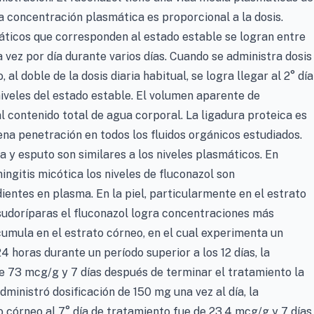
 concentración plasmática es proporcional a la dosis.
ticos que corresponden al estado estable se logran entre
 vez por día durante varios días. Cuando se administra dosis
al doble de la dosis diaria habitual, se logra llegar al 2° día
iveles del estado estable. El volumen aparente de
l contenido total de agua corporal. La ligadura proteica es
na penetración en todos los fluidos orgánicos estudiados.
a y esputo son similares a los niveles plasmáticos. En
ngitis micótica los niveles de fluconazol son
ntes en plasma. En la piel, particularmente en el estrato
sudoríparas el fluconazol logra concentraciones más
umula en el estrato córneo, en el cual experimenta un
 horas durante un período superior a los 12 días, la
e 73 mcg/g y 7 días después de terminar el tratamiento la
ministró dosificación de 150 mg una vez al día, la
 córneo al 7° día de tratamiento fue de 23,4 mcg/g y 7 días