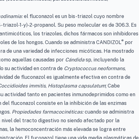
odinamia:
el fluconazol es un bis-triazol cuyo nombre
2,4-triazol-1-y)-2-propanol. Su peso molecular es de 306.3. Es
timicóticos, los triazoles, dichos fármacos son inhibidores
®
teroles de los hongos. Cuando se administra CANDIZOL
por
ntra de una variedad de infecciones micóticas. Ha mostrado
 como aquellas causadas por
Cándida
sp, incluyendo la
o su actividad en contra de
Cryptococcus neoformans
,
tividad de fluconazol es igualmente efectiva en contra de
Coccidioides immitis
,
Histoplasma capsulatum
; Cabe
su actividad tanto en pacientes inmunodeprimidos como en
el fluconazol consiste en la inhibición de las enzimas
ngos.
Propiedades farmacocinéticas:
cuando se administra
a nivel del tracto digestivo no siendo afectado por la
nas, la hemoconcentración más elevada se logra entre
nistración. El fuconazol tiene una vida media plasmáticas de