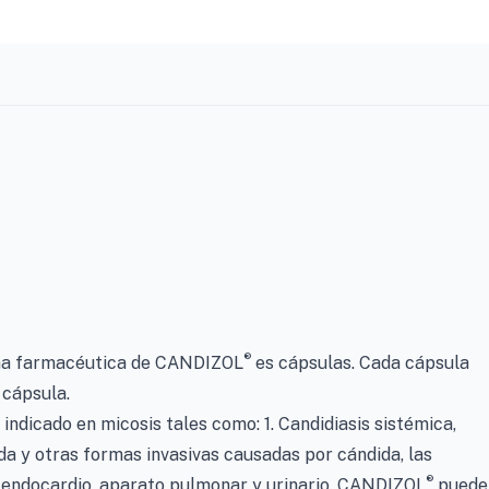
®
a farmacéutica de CANDIZOL
es cápsulas. Cada cápsula
 cápsula.
indicado en micosis tales como: 1. Candidiasis sistémica,
da y otras formas invasivas causadas por cándida, las
®
, endocardio, aparato pulmonar y urinario. CANDIZOL
puede