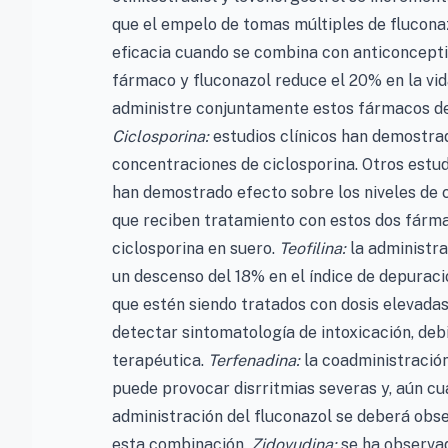
que el empelo de tomas múltiples de fluconaz
eficacia cuando se combina con anticoncepti
fármaco y fluconazol reduce el 20% en la vid
administre conjuntamente estos fármacos de
Ciclosporina:
estudios clínicos han demostrad
concentraciones de ciclosporina. Otros estud
han demostrado efecto sobre los niveles de 
que reciben tratamiento con estos dos fárma
ciclosporina en suero.
Teofilina:
la administra
un descenso del 18% en el índice de depuraci
que estén siendo tratados con dosis elevada
detectar sintomatología de intoxicación, deb
terapéutica.
Terfenadina:
la coadministración
puede provocar disrritmias severas y, aún cu
administración del fluconazol se deberá obs
esta combinación.
Zidovudina:
se ha observad