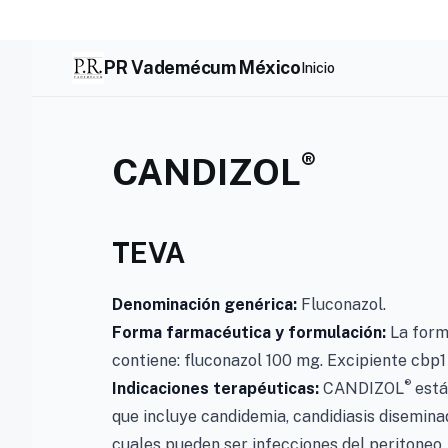
Skip
to
content
PR Vademécum México
Inicio
®
CANDIZOL
TEVA
Denominación genérica:
Fluconazol.
Forma farmacéutica y formulación:
La form
contiene: fluconazol 100 mg. Excipiente cbp1
®
Indicaciones terapéuticas:
CANDIZOL
está 
que incluye candidemia, candidiasis disemina
cuales pueden ser infecciones del peritoneo