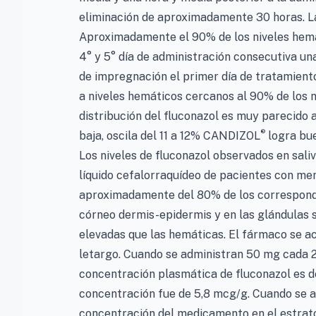
eliminación de aproximadamente 30 horas. La
Aproximadamente el 90% de los niveles hemá
4° y 5° día de administración consecutiva una
de impregnación el primer día de tratamiento, 
a niveles hemáticos cercanos al 90% de los n
distribución del fluconazol es muy parecido a
®
baja, oscila del 11 a 12% CANDIZOL
logra bue
Los niveles de fluconazol observados en saliv
líquido cefalorraquídeo de pacientes con meni
aproximadamente del 80% de los correspondie
córneo dermis-epidermis y en las glándulas 
elevadas que las hemáticas. El fármaco se ac
letargo. Cuando se administran 50 mg cada 24
concentración plasmática de fluconazol es d
concentración fue de 5,8 mcg/g. Cuando se ad
concentración del medicamento en el estrato