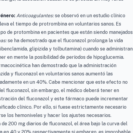
género:
Anticoagulantes:
se observó en un estudio clínico
eleva el tiempo de protrombina en voluntarios sanos. Es
empo de protombina en pacientes que están siendo manejados
as:
se ha demostrado que el fluconazol prolonga la vida
libenclamida, glipizida y tolbutamina) cuando se administran
er en mente la posibilidad de períodos de hipoglucemia.
armacocinética han demostrado que la administración
azida y fluconazol en voluntarios sanos aumentó las
adamente en un 40%. Cabe mencionar que este efecto no
el fluconazol, sin embargo, el médico deberá tener en
stración del fluconazol y este fármaco puede incrementar
nificado clínico. Por ello, si fuese estrictamente necesario
rse los hemoniveles y hacer los ajustes necesarios.
 de 200 mg diarios de fluconazol, el área bajo la curva del
nta en 40 y 20% respectivamente si embargo, es improbable