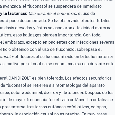
ca avanzada, el fluconazol se suspenderá de inmediato.
 la lactancia:
Uso durante el embarazo:
el uso de
está poco documentado. Se ha observado efectos fetales
on dosis elevadas y éstas se asociaron a toxicidad materna.
uticas, esos hallazgos pierden importancia. Con todo,
e el embarazo, excepto en pacientes con infecciones severas
ficio obtenido con el uso de fluconazol sobrepase el
ctancia:
el fluconazol se ha encontrado en la leche materna
as, motivo por el cual no se recomienda su uso durante este
®
eral CANDIZOL
es bien tolerado. Los efectos secundarios
de fluconazol se refieren a sintomatología del aparato
usea, dolor abdominal, diarrea y flatulencia. Después de los
ario de mayor frecuencia fue el rash cutáneo. La cefalea se
n presentarse trastornos cutáneos exfoliativos, colapso,
mbargo, la asociación causal no es precisa. En muy raras