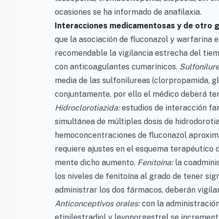
ocasiones se ha informado de anafilaxia.
Interacciones medicamentosas y de otro 
que la asociación de fluconazol y warfarina 
recomendable la vigilancia estrecha del ti
con anticoagulantes cumarínicos.
Sulfonilure
media de las sulfonilureas (clorpropamida, g
conjuntamente, por ello el médico deberá ten
Hidroclorotiazida:
estudios de interacción f
simultánea de múltiples dosis de hidrodoroti
hemoconcentraciones de fluconazol aproxim
requiere ajustes en el esquema terapéutico d
mente dicho aumento.
Fenitoína:
la coadmini
los niveles de fenitoína al grado de tener sig
administrar los dos fármacos, deberán vigila
Anticonceptivos orales:
con la administración
etinilestradiol y levonorgestrel se increme