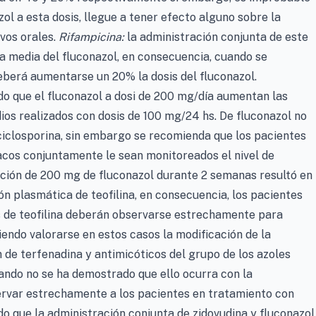
ol a esta dosis, llegue a tener efecto alguno sobre la
vos orales.
Rifampicina:
la administración conjunta de este
a media del fluconazol, en consecuencia, cuando se
berá aumentarse un 20% la dosis del fluconazol.
o que el fluconazol a dosi de 200 mg/día aumentan las
ios realizados con dosis de 100 mg/24 hs. De fluconazol no
ciclosporina, sin embargo se recomienda que los pacientes
cos conjuntamente le sean monitoreados el nivel de
ción de 200 mg de fluconazol durante 2 semanas resultó en
ón plasmática de teofilina, en consecuencia, los pacientes
s de teofilina deberán observarse estrechamente para
iendo valorarse en estos casos la modificación de la
 de terfenadina y antimicóticos del grupo de los azoles
ando no se ha demostrado que ello ocurra con la
ervar estrechamente a los pacientes en tratamiento con
o que la administración conjunta de zidovudina y fluconazol