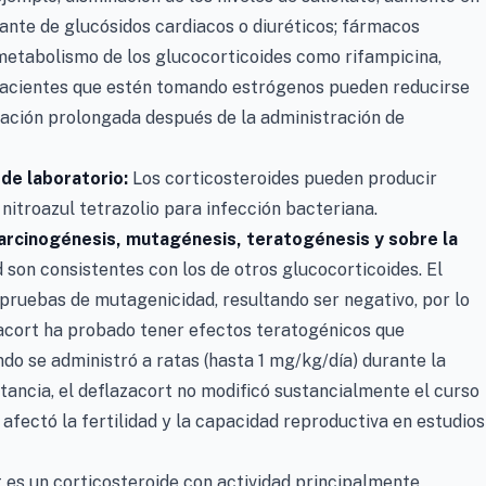
ante de glucósidos cardiacos o diuréticos; fármacos
 metabolismo de los glucocorticoides como rifampicina,
s pacientes que estén tomando estrógenos pueden reducirse
ajación prolongada después de la administración de
 de laboratorio:
Los corticosteroides pueden producir
nitroazul tetrazolio para infección bacteriana.
arcinogénesis, mutagénesis, teratogénesis y sobre la
 son consistentes con los de otros glucocorticoides. El
pruebas de mutagenicidad, resultando ser negativo, por lo
zacort ha probado tener efectos teratogénicos que
ndo se administró a ratas (hasta 1 mg/kg/día) durante la
ancia, el deflazacort no modificó sustancialmente el curso
o afectó la fertilidad y la capacidad reproductiva en estudios
t es un corticosteroide con actividad principalmente