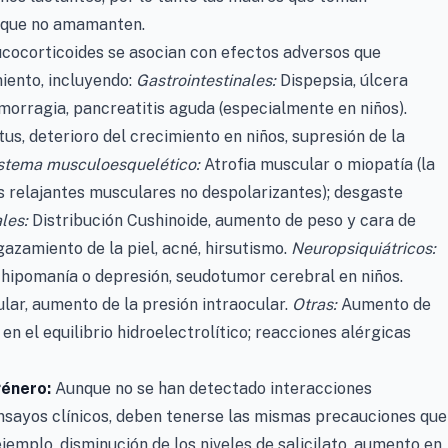
a que no amamanten.
cocorticoides se asocian con efectos adversos que
miento, incluyendo:
Gastrointestinales:
Dispepsia, úlcera
emorragia, pancreatitis aguda (especialmente en niños).
s, deterioro del crecimiento en niños, supresión de la
stema musculoesquelético:
Atrofia muscular o miopatía (la
s relajantes musculares no despolarizantes); desgaste
les:
Distribución Cushinoide, aumento de peso y cara de
gazamiento de la piel, acné, hirsutismo.
Neuropsiquiátricos:
d, hipomanía o depresión, seudotumor cerebral en niños.
ar, aumento de la presión intraocular.
Otras:
Aumento de
 en el equilibrio hidroelectrolítico; reacciones alérgicas
género:
Aunque no se han detectado interacciones
nsayos clínicos, deben tenerse las mismas precauciones que
jemplo, disminución de los niveles de salicilato, aumento en