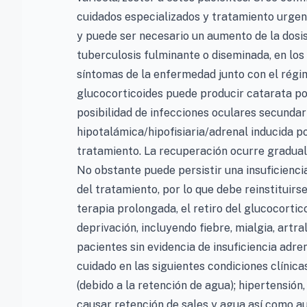
cuidados especializados y tratamiento urgen
y puede ser necesario un aumento de la dosis
tuberculosis fulminante o diseminada, en los 
síntomas de la enfermedad junto con el régi
glucocorticoides puede producir catarata p
posibilidad de infecciones oculares secundari
hipotalámica/hipofisiaria/adrenal inducida po
tratamiento. La recuperación ocurre gradualm
No obstante puede persistir una insuficienc
del tratamiento, por lo que debe reinstituirs
terapia prolongada, el retiro del glucocorti
deprivación, incluyendo fiebre, mialgia, artr
pacientes sin evidencia de insuficiencia adr
cuidado en las siguientes condiciones clínic
(debido a la retención de agua); hipertensió
causar retención de sales y agua así como au