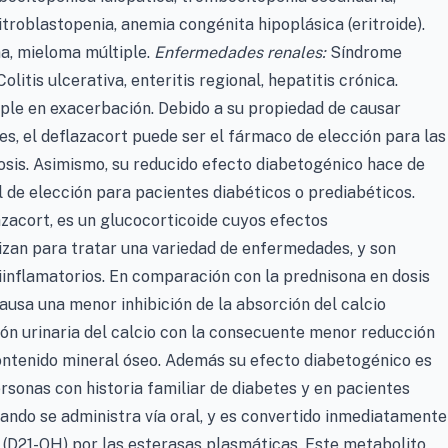
troblastopenia, anemia congénita hipoplásica (eritroide).
a, mieloma múltiple.
Enfermedades renales:
Síndrome
olitis ulcerativa, enteritis regional, hepatitis crónica.
iple en exacerbación. Debido a su propiedad de causar
s, el deflazacort puede ser el fármaco de elección para las
sis. Asimismo, su reducido efecto diabetogénico hace de
l de elección para pacientes diabéticos o prediabéticos.
azacort, es un glucocorticoide cuyos efectos
izan para tratar una variedad de enfermedades, y son
iinflamatorios. En comparación con la prednisona en dosis
ausa una menor inhibición de la absorción del calcio
ón urinaria del calcio con la consecuente menor reducción
contenido mineral óseo. Además su efecto diabetogénico es
rsonas con historia familiar de diabetes y en pacientes
uando se administra vía oral, y es convertido inmediatamente
(D21-OH) por las esterasas plasmáticas. Este metabolito