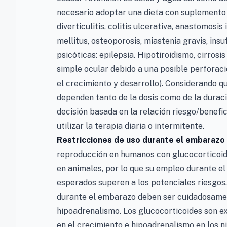
necesario adoptar una dieta con suplemento de
diverticulitis, colitis ulcerativa, anastomosis
mellitus, osteoporosis, miastenia gravis, insu
psicóticas: epilepsia. Hipotiroidismo, cirros
simple ocular debido a una posible perforaci
el crecimiento y desarrollo). Considerando q
dependen tanto de la dosis como de la durac
decisión basada en la relación riesgo/benefic
utilizar la terapia diaria o intermitente.
Restricciones de uso durante el embarazo y
reproducción en humanos con glucocorticoide
en animales, por lo que su empleo durante e
esperados superen a los potenciales riesgos
durante el embarazo deben ser cuidadosament
hipoadrenalismo. Los glucocorticoides son e
en el crecimiento e hipoadrenalismo en los n