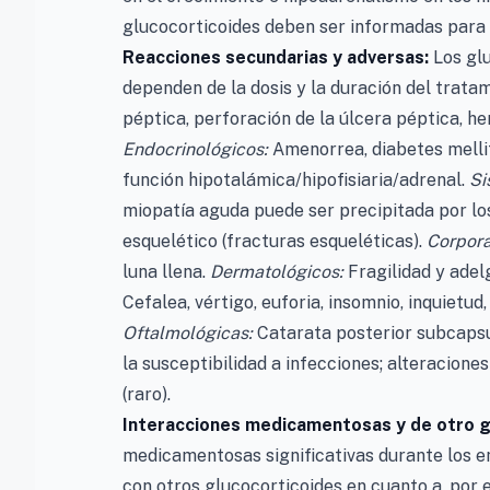
glucocorticoides deben ser informadas par
Reacciones secundarias y adversas:
Los glu
dependen de la dosis y la duración del trata
péptica, perforación de la úlcera péptica, h
Endocrinológicos:
Amenorrea, diabetes mellitu
función hipotalámica/hipofisiaria/adrenal.
Si
miopatía aguda puede ser precipitada por lo
esquelético (fracturas esqueléticas).
Corpora
luna llena.
Dermatológicos:
Fragilidad y adel
Cefalea, vértigo, euforia, insomnio, inquietu
Oftalmológicas:
Catarata posterior subcapsul
la susceptibilidad a infecciones; alteraciones
(raro).
Interacciones medicamentosas y de otro 
medicamentosas significativas durante los e
con otros glucocorticoides en cuanto a, por e