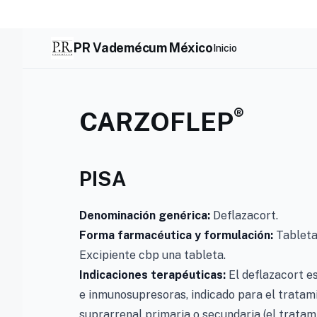
Skip
to
content
PR Vademécum México
Inicio
®
CARZOFLEP
PISA
Denominación genérica:
Deflazacort.
Forma farmacéutica y formulación:
Tableta
Excipiente cbp una tableta.
Indicaciones terapéuticas:
El deflazacort e
e inmunosupresoras, indicado para el tratam
suprarrenal primaria o secundaria (el trat