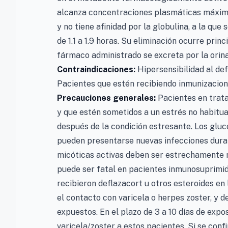
alcanza concentraciones plasmáticas máximas
y no tiene afinidad por la globulina, a la que
de 1.1 a 1.9 horas. Su eliminación ocurre prin
fármaco administrado se excreta por la orin
Contraindicaciones:
Hipersensibilidad al de
Pacientes que estén recibiendo inmunizacione
Precauciones generales:
Pacientes en trat
y que estén sometidos a un estrés no habitu
después de la condición estresante. Los glu
pueden presentarse nuevas infecciones durant
micóticas activas deben ser estrechamente m
puede ser fatal en pacientes inmunosuprimid
recibieron deflazacort u otros esteroides en
el contacto con varicela o herpes zoster, y 
expuestos. En el plazo de 3 a 10 días de exp
varicela/zoster a estos pacientes. Si se conf