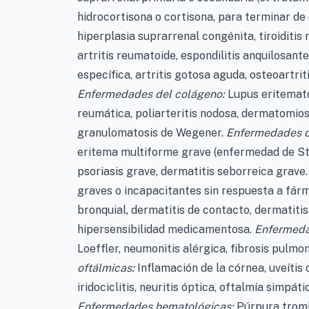
hidrocortisona o cortisona, para terminar de 
hiperplasia suprarrenal congénita, tiroiditis
artritis reumatoide, espondilitis anquilosant
específica, artritis gotosa aguda, osteoartriti
Enfermedades del colágeno:
Lupus eritemato
reumática, poliarteritis nodosa, dermatomiosit
granulomatosis de Wegener.
Enfermedades d
eritema multiforme grave (enfermedad de Stev
psoriasis grave, dermatitis seborreica grave
graves o incapacitantes sin respuesta a fárma
bronquial, dermatitis de contacto, dermatiti
hipersensibilidad medicamentosa.
Enfermedad
Loeffler, neumonitis alérgica, fibrosis pulmo
oftálmicas:
Inflamación de la córnea, uveítis di
iridociclitis, neuritis óptica, oftalmía simpát
Enfermedades hematológicas:
Púrpura tromb