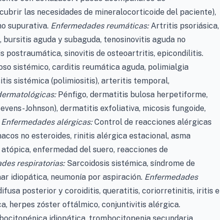
cubrir las necesidades de mineralocorticoide del paciente),
 no supurativa.
Enfermedades reumáticas:
Artritis psoriásica,
e, bursitis aguda y subaguda, tenosinovitis aguda no
s postraumática, sinovitis de osteoartritis, epicondilitis.
so sistémico, carditis reumática aguda, polimialgia
is sistémica (polimiositis), arteritis temporal,
ermatológicas:
Pénfigo, dermatitis bulosa herpetiforme,
ens-Johnson), dermatitis exfoliativa, micosis fungoide,
.
Enfermedades alérgicas:
Control de reacciones alérgicas
cos no esteroides, rinitis alérgica estacional, asma
s atópica, enfermedad del suero, reacciones de
es respiratorias:
Sarcoidosis sistémica, síndrome de
nar idiopática, neumonía por aspiración.
Enfermedades
fusa posterior y coroiditis, queratitis, coriorretinitis, iritis e
ica, herpes zóster oftálmico, conjuntivitis alérgica.
ocitopénica idiopática, trombocitopenia secundaria,