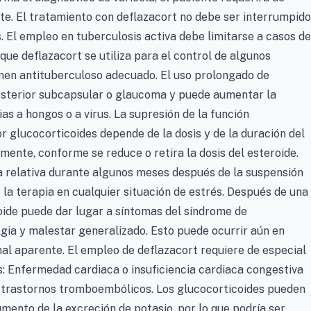
te. El tratamiento con deflazacort no debe ser interrumpido
. El empleo en tuberculosis activa debe limitarse a casos de
que deflazacort se utiliza para el control de algunos
men antituberculoso adecuado. El uso prolongado de
osterior subcapsular o glaucoma y puede aumentar la
as a hongos o a virus. La supresión de la función
r glucocorticoides depende de la dosis y de la duración del
ente, conforme se reduce o retira la dosis del esteroide.
ia relativa durante algunos meses después de la suspensión
e la terapia en cualquier situación de estrés. Después de una
coide puede dar lugar a síntomas del síndrome de
algia y malestar generalizado. Esto puede ocurrir aún en
enal aparente. El empleo de deflazacort requiere de especial
as: Enfermedad cardiaca o insuficiencia cardiaca congestiva
n, trastornos tromboembólicos. Los glucocorticoides pueden
mento de la excreción de potasio, por lo que podría ser