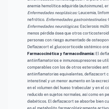
anemia hemolítica adquirida (autoinmune), eri
Enfermedades neoplásicas:
Leucemia, linfom
nefrótico.
Enfermedades gastrointestinales:
C
Enfermedades neurológicas:
Esclerosis múlt
menos pérdida ósea que otros corticosteroide
personas con riesgo aumentado de osteoporo
Deflazacort el glucocorticoide sistémico ora
Farmacocinética y farmacodinamia:
El defl
antiinflamatorios e inmunosupresores se util
comparables con los de otros esteroides ant
antiinflamatorias equivalentes, deflazacort c
intenstinal y un menor aumento en la excreci
en el volumen del hueso trabecular y en el 
reducido en sujetos normales, así como en pe
diabéticos. El deflazacort se absorbe bien c
en el metabolito farmacológicamente activo 