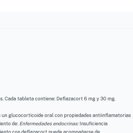
s. Cada tableta contiene: Deflazacort 6 mg y 30 mg.
s un glucocorticoide oral con propiedades antiinflamatorias
iento de:
Enfermedades endocrinas:
Insuficiencia
amiento con deflazacort puede acompañarse de