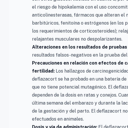
el riesgo de hipokalemia con el uso concomit
anticolinesterasas, fármacos que alteran el
barbitúricos, fenitoína o estrógenos (en lo
los requerimientos de corticosteroides); rel
relajantes musculares no despolarizantes.
Alteraciones en los resultados de pruebas
resultados falsos-negativos en la prueba del 
Precauciones en relación con efectos de c
fertilidad:
Los hallazgos de carcinogenicidad
deflazacort se ha probado en una batería de 
que no tiene potencial mutagénico. El defla
dependen de la dosis en ratas y conejos. Cua
última semana del embarazo y durante la lact
de la gestación y del parto. El deflazacort n
efectuados en animales.
Dosis y vía de administración:
El deflazacor