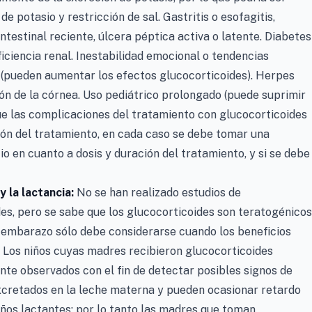
 potasio y restricción de sal. Gastritis o esofagitis,
 intestinal reciente, úlcera péptica activa o latente. Diabetes
ficiencia renal. Inestabilidad emocional o tendencias
is (pueden aumentar los efectos glucocorticoides). Herpes
ón de la córnea. Uso pediátrico prolongado (puede suprimir
ue las complicaciones del tratamiento con glucocorticoides
ión del tratamiento, en cada caso se debe tomar una
io en cuanto a dosis y duración del tratamiento, y si se debe
 la lactancia:
No se han realizado estudios de
s, pero se sabe que los glucocorticoides son teratogénicos
l embarazo sólo debe considerarse cuando los beneficios
. Los niños cuyas madres recibieron glucocorticoides
e observados con el fin de detectar posibles signos de
xcretados en la leche materna y pueden ocasionar retardo
iños lactantes; por lo tanto las madres que toman