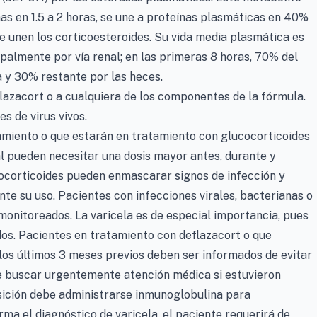
 en 1.5 a 2 horas, se une a proteínas plasmáticas en 40%
 se unen los corticoesteroides. Su vida media plasmática es
cipalmente por vía renal; en las primeras 8 horas, 70% del
a y 30% restante por las heces.
flazacort o a cualquiera de los componentes de la fórmula.
s de virus vivos.
amiento o que estarán en tratamiento con glucocorticoides
al pueden necesitar una dosis mayor antes, durante y
cocorticoides pueden enmascarar signos de infección y
e su uso. Pacientes con infecciones virales, bacterianas o
onitoreados. La varicela es de especial importancia, pues
os. Pacientes en tratamiento con deflazacort o que
 los últimos 3 meses previos deben ser informados de evitar
de buscar urgentemente atención médica si estuvieron
osición debe administrarse inmunoglobulina para
irma el diagnóstico de varicela, el paciente requerirá de