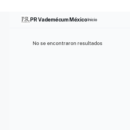
Skip
to
content
PR Vademécum México
Inicio
No se encontraron resultados