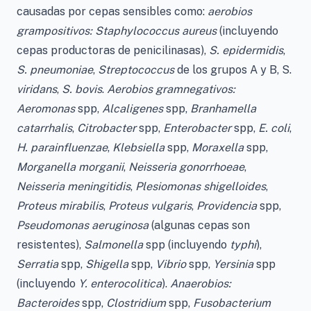
causadas por cepas sensibles como:
aerobios
grampositivos: Staphylococcus aureus
(incluyendo
cepas productoras de penicilinasas),
S. epidermidis
,
S. pneumoniae
,
Streptococcus
de los grupos A y B, S.
viridans
,
S. bovis
.
Aerobios gramnegativos:
Aeromonas
spp,
Alcaligenes
spp,
Branhamella
catarrhalis
,
Citrobacter
spp,
Enterobacter
spp,
E. coli
,
H. parainfluenzae
,
Klebsiella
spp,
Moraxella
spp,
Morganella morganii
,
Neisseria gonorrhoeae
,
Neisseria meningitidis
,
Plesiomonas shigelloides
,
Proteus mirabilis
,
Proteus vulgaris
,
Providencia
spp,
Pseudomonas aeruginosa
(algunas cepas son
resistentes),
Salmonella
spp (incluyendo
typhi
),
Serratia
spp,
Shigella
spp,
Vibrio
spp,
Yersinia
spp
(incluyendo
Y. enterocolitica
).
Anaerobios:
Bacteroides
spp,
Clostridium
spp,
Fusobacterium