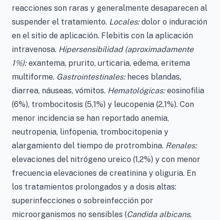
reacciones son raras y generalmente desaparecen al
suspender el tratamiento.
Locales:
dolor o induración
en el sitio de aplicación. Flebitis con la aplicación
intravenosa.
Hipersensibilidad (aproximadamente
1%):
exantema, prurito, urticaria, edema, eritema
multiforme.
Gastrointestinales:
heces blandas,
diarrea, náuseas, vómitos.
Hematológicas:
eosinofilia
(6%), trombocitosis (5,1%) y leucopenia (2,1%). Con
menor incidencia se han reportado anemia,
neutropenia, linfopenia, trombocitopenia y
alargamiento del tiempo de protrombina.
Renales:
elevaciones del nitrógeno ureico (1,2%) y con menor
frecuencia elevaciones de creatinina y oliguria. En
los tratamientos prolongados y a dosis altas:
superinfecciones o sobreinfección por
microorganismos no sensibles (
Candida albicans
,