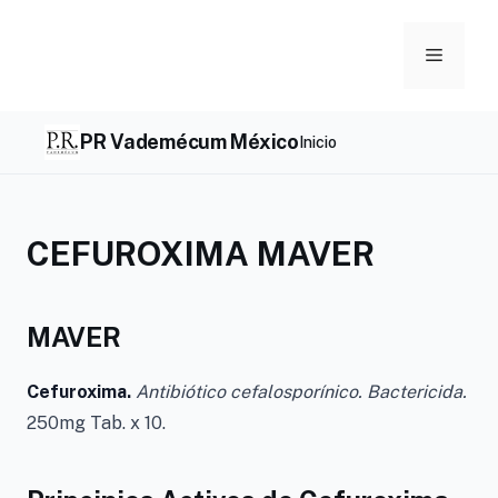
Skip
to
Menu
content
PR Vademécum México
Inicio
CEFUROXIMA MAVER
MAVER
Cefuroxima.
Antibiótico cefalosporínico. Bactericida.
250mg Tab. x 10.