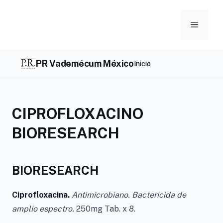
Skip
to
Menu
content
PR Vademécum México
Inicio
CIPROFLOXACINO
BIORESEARCH
BIORESEARCH
Ciprofloxacina.
Antimicrobiano. Bactericida de
amplio espectro.
250mg Tab. x 8.