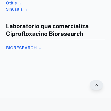
Otitis →
Sinusitis →
Laboratorio que comercializa
Ciprofloxacino Bioresearch
BIORESEARCH →
®2025 PR Vademécum. Todos los derechos
reservados.