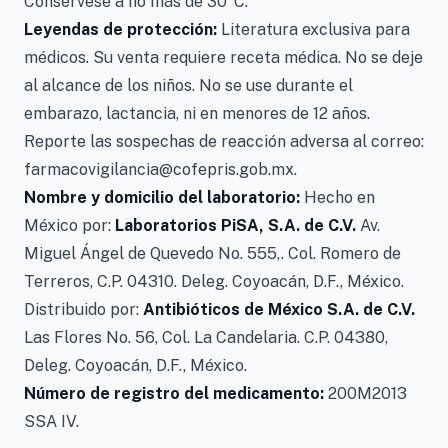
Consérvese a no más de 30°C.
Leyendas de protección:
Literatura exclusiva para
médicos. Su venta requiere receta médica. No se deje
al alcance de los niños. No se use durante el
embarazo, lactancia, ni en menores de 12 años.
Reporte las sospechas de reacción adversa al correo:
farmacovigilancia@cofepris.gob.mx.
Nombre y domicilio del laboratorio:
Hecho en
México por:
Laboratorios PiSA, S.A. de C.V.
Av.
Miguel Ángel de Quevedo No. 555,. Col. Romero de
Terreros, C.P. 04310. Deleg. Coyoacán, D.F., México.
Distribuido por:
Antibióticos de México S.A. de C.V.
Las Flores No. 56, Col. La Candelaria. C.P. 04380,
Deleg. Coyoacán, D.F., México.
Número de registro del medicamento:
200M2013
SSA IV.