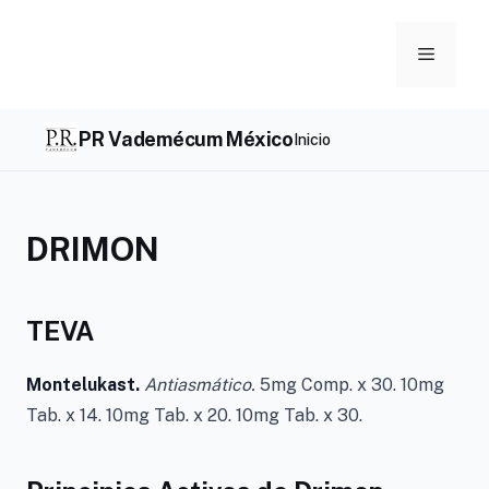
Skip
to
Menu
content
PR Vademécum México
Inicio
DRIMON
TEVA
Montelukast.
Antiasmático.
5mg Comp. x 30. 10mg
Tab. x 14. 10mg Tab. x 20. 10mg Tab. x 30.