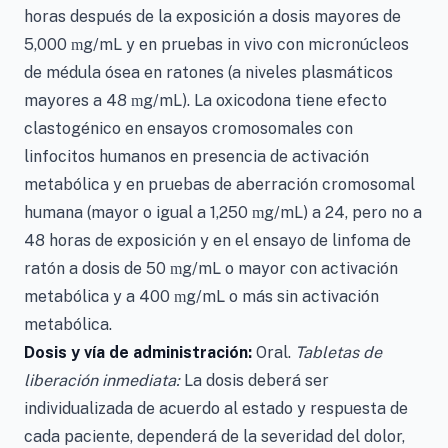
horas después de la exposición a dosis mayores de
5,000
g/mL y en pruebas in vivo con micronúcleos
m
de médula ósea en ratones (a niveles plasmáticos
mayores a 48
g/mL). La oxicodona tiene efecto
m
clastogénico en ensayos cromosomales con
linfocitos humanos en presencia de activación
metabólica y en pruebas de aberración cromosomal
humana (mayor o igual a 1,250
g/mL) a 24, pero no a
m
48 horas de exposición y en el ensayo de linfoma de
ratón a dosis de 50
g/mL o mayor con activación
m
metabólica y a 400
g/mL o más sin activación
m
metabólica.
Dosis y vía de administración:
Oral.
Tabletas de
liberación inmediata:
La dosis deberá ser
individualizada de acuerdo al estado y respuesta de
cada paciente, dependerá de la severidad del dolor,