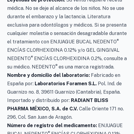
médica. No se deje al alcance de los niños. No se use
durante el embarazo y la lactancia. Literatura
exclusiva para odontólogos y médicos. Si se presenta
cualquier molestia o sensación desagradable durante
®
el tratamiento con ENJUAGUE BUCAL NEDENTO
ENCÍAS CLORHEXIDINA 0.12% y/o GEL GINGIVAL
®
NEDENTO
ENCÍAS CLORHEXIDINA 0.2%, consulte a
®
su médico. NEDENTO
es una marca registrada.
Nombre y domicilio del laboratorio:
Fabricado en
España por:
Laboratorios Foramen S.L.
Pol. Ind. de
Guarnizo no. 8, 39611 Guarnizo (Cantabria), España.
Importado y distribuido por:
RADIANT BLISS
PHARMA MÉXICO, S.A. de C.V.
Calle Oriente 171 no.
296, Col. San Juan de Aragón.
Número de registro del medicamento:
ENJUAGUE
®
BUCAL NEDENTO
ENCÍAS CLORHEXIDINA 0.12%