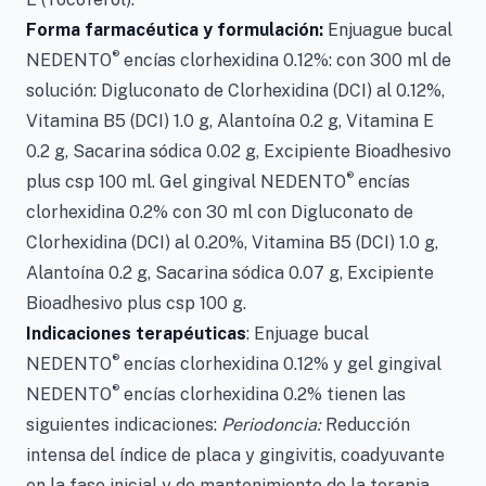
Forma farmacéutica y formulación:
Enjuague bucal
®
NEDENTO
encías clorhexidina 0.12%: con 300 ml de
solución: Digluconato de Clorhexidina (DCI) al 0.12%,
Vitamina B5 (DCI) 1.0 g, Alantoína 0.2 g, Vitamina E
0.2 g, Sacarina sódica 0.02 g, Excipiente Bioadhesivo
®
plus csp 100 ml. Gel gingival NEDENTO
encías
clorhexidina 0.2% con 30 ml con Digluconato de
Clorhexidina (DCI) al 0.20%, Vitamina B5 (DCI) 1.0 g,
Alantoína 0.2 g, Sacarina sódica 0.07 g, Excipiente
Bioadhesivo plus csp 100 g.
Indicaciones terapéuticas
: Enjuage bucal
®
NEDENTO
encías clorhexidina 0.12% y gel gingival
®
NEDENTO
encías clorhexidina 0.2% tienen las
siguientes indicaciones:
Periodoncia:
Reducción
intensa del índice de placa y gingivitis, coadyuvante
en la fase inicial y de mantenimiento de la terapia