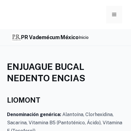
Skip
to
Menu
content
PR Vademécum México
Inicio
ENJUAGUE BUCAL
NEDENTO ENCIAS
LIOMONT
Denominación genérica:
Alantoína, Clorhexidina,
Sacarina, Vitamina B5 (Pantoténico, Ácido), Vitamina
E (Tocoferol).