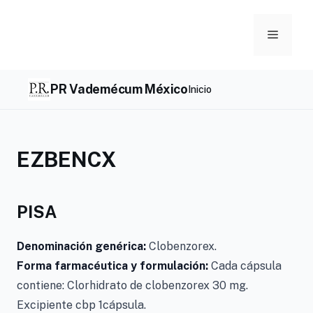
Skip
to
Menu
content
PR Vademécum México
Inicio
EZBENCX
PISA
Denominación genérica:
Clobenzorex.
Forma farmacéutica y formulación:
Cada cápsula
contiene: Clorhidrato de clobenzorex 30 mg.
Excipiente cbp 1cápsula.