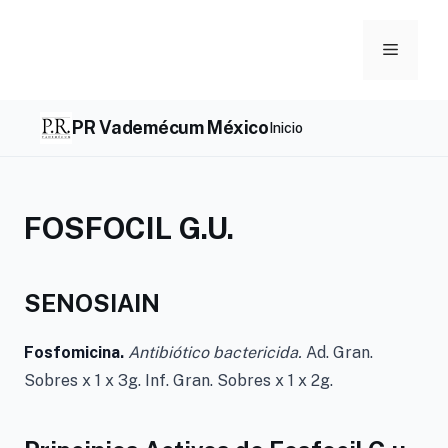
Skip
to
Menu
content
PR Vademécum México
Inicio
FOSFOCIL G.U.
SENOSIAIN
Fosfomicina.
Antibiótico bactericida.
Ad. Gran.
Sobres x 1 x 3g. Inf. Gran. Sobres x 1 x 2g.