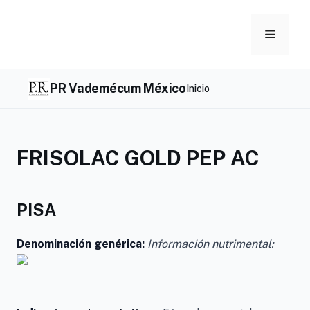
Skip
to
Menu
content
PR Vademécum México
Inicio
FRISOLAC GOLD PEP AC
PISA
Denominación genérica:
Información nutrimental: