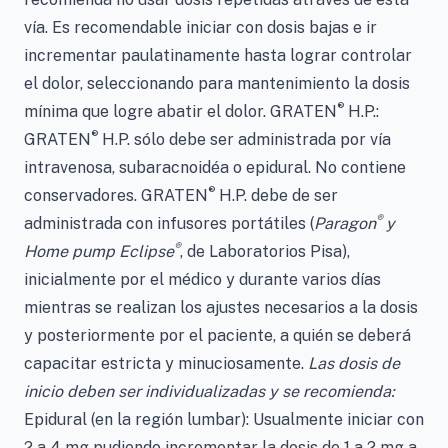
vía. Es recomendable iniciar con dosis bajas e ir
incrementar paulatinamente hasta lograr controlar
el dolor, seleccionando para mantenimiento la dosis
®
mínima que logre abatir el dolor. GRATEN
H.P.:
®
GRATEN
H.P. sólo debe ser administrada por vía
intravenosa, subaracnoidéa o epidural. No contiene
®
conservadores. GRATEN
H.P. debe de ser
®
administrada con infusores portátiles (
Paragon
y
®
Home pump Eclipse
, de Laboratorios Pisa),
inicialmente por el médico y durante varios días
mientras se realizan los ajustes necesarios a la dosis
y posteriormente por el paciente, a quién se deberá
capacitar estricta y minuciosamente.
Las dosis de
inicio deben ser individualizadas y se recomienda:
Epidural (en la región lumbar): Usualmente iniciar con
2 a 4 mg pudiendo incrementar la dosis de 1 a 2 mg a