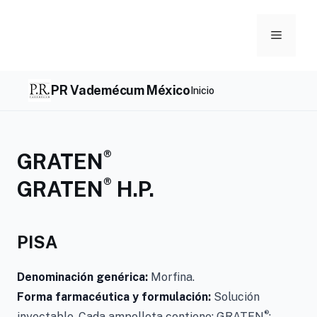
Skip
to
Menu
content
PR Vademécum México
Inicio
®
GRATEN
®
GRATEN
H.P.
PISA
Denominación genérica:
Morfina.
Forma farmacéutica y formulación:
Solución
®
inyectable. Cada ampolleta contiene: GRATEN
: