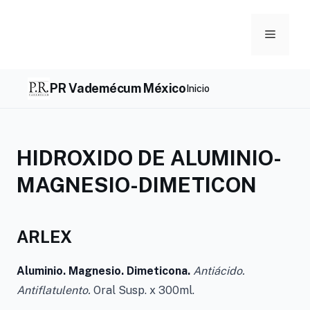
Skip
to
Menu
content
PR Vademécum México
Inicio
HIDROXIDO DE ALUMINIO-
MAGNESIO-DIMETICON
ARLEX
Aluminio. Magnesio. Dimeticona.
Antiácido.
Antiflatulento.
Oral Susp. x 300ml.