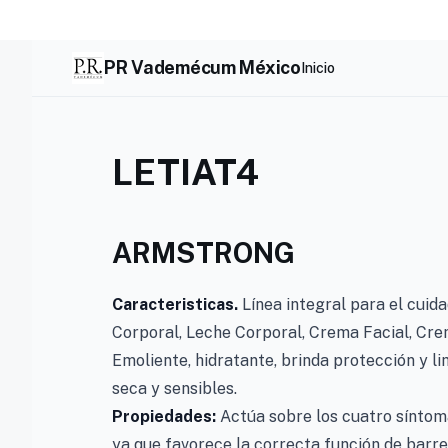
Skip
to
content
PR Vademécum México
Inicio
LETIAT4
ARMSTRONG
Caracteristicas.
Línea integral para el cuida
Corporal, Leche Corporal, Crema Facial, Cr
Emoliente, hidratante, brinda protección y li
seca y sensibles.
Propiedades:
Actúa sobre los cuatro síntoma
ya que favorece la correcta función de barrer