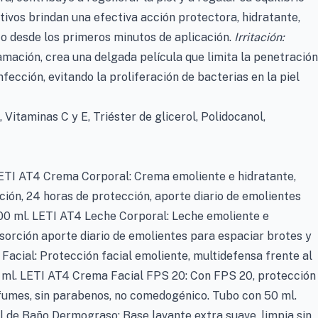
ctivos brindan una efectiva acción protectora, hidratante,
to desde los primeros minutos de aplicación.
Irritación:
lamación, crea una delgada película que limita la penetración
fección, evitando la proliferación de bacterias en la piel
Vitaminas C y E, Triéster de glicerol, Polidocanol,
LETI AT4 Crema Corporal: Crema emoliente e hidratante,
ión, 24 horas de protección, aporte diario de emolientes
200 ml. LETI AT4 Leche Corporal: Leche emoliente e
bsorción aporte diario de emolientes para espaciar brotes y
Facial: Protección facial emoliente, multidefensa frente al
 ml. LETI AT4 Crema Facial FPS 20: Con FPS 20, protección
fumes, sin parabenos, no comedogénico. Tubo con 50 ml.
 de Baño Dermograso: Base lavante extra suave, limpia sin