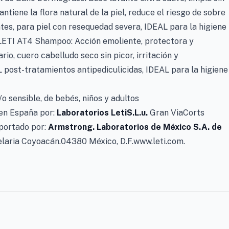
mantiene la flora natural de la piel, reduce el riesgo de sobre
ntes, para piel con resequedad severa, IDEAL para la higiene
. LETI AT4 Shampoo: Acción emoliente, protectora y
io, cuero cabelludo seco sin picor, irritación y
 post-tratamientos antipediculicidas, IDEAL para la higiene
/o sensible, de bebés, niños y adultos
en España por:
Laboratorios LetiS.L.u.
Gran ViaCorts
portado por:
Armstrong. Laboratorios de México S.A. de
ndelaria Coyoacán.04380 México, D.F.www.leti.com.