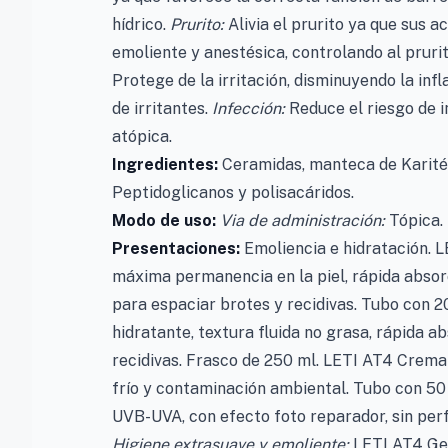
hídrico.
Prurito:
Alivia el prurito ya que sus a
emoliente y anestésica, controlando al pruri
Protege de la irritación, disminuyendo la inf
de irritantes.
Infección:
Reduce el riesgo de in
atópica.
Ingredientes:
Ceramidas, manteca de Karité, 
Peptidoglicanos y polisacáridos.
Modo de uso:
Via de administración:
Tópica.
Presentaciones:
Emoliencia e hidratación. 
máxima permanencia en la piel, rápida absorc
para espaciar brotes y recidivas. Tubo con 
hidratante, textura fluida no grasa, rápida a
recidivas. Frasco de 250 ml. LETI AT4 Crema 
frío y contaminación ambiental. Tubo con 50
UVB-UVA, con efecto foto reparador, sin per
Higiene extrasuave y emoliente:
LETI AT4 Gel