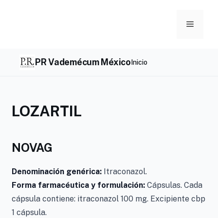
Skip
to
Menu
content
PR Vademécum México
Inicio
LOZARTIL
NOVAG
Denominación genérica:
Itraconazol.
Forma farmacéutica y formulación:
Cápsulas. Cada
cápsula contiene: itraconazol 100 mg. Excipiente cbp
1 cápsula.