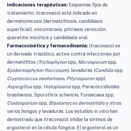
Indicaciones terapéuticas:
Esquemas fijos de
tratamiento: itraconazol está indicado en
dermatomicosis (dermatofitosis, candidiasis
superficial), onicomicosis, pitiriasis versicolor,
queratitis micótica y candidiasis oral.
Farmacocinética y farmacodinamia:
Itraconazol es
un derivado triazólico, activo contra infecciones por
dermatófitos
(Trichophyton
spp,
Microsporum
spp,
Epidermophyton floccosum),
levaduras
(Candida
spp,
Cryptococcus neoformans, Pityrosporon
spp),
Aspergillus
spp,
Histoplasma
spp, Paracoccidioides
brasiliensis, Sporothrix schencki, Fonsecaea spp,
Cladosporium
spp,
Blastomyces dermatitidis
y otros
varios hongos y levaduras. Los estudios
in vitro
han
demostrado que itraconazol inhibe la síntesis de
ergosterol en la célula fúngica. El ergosterol es un