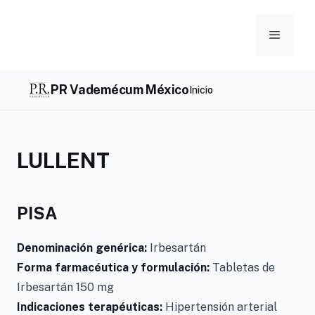
Skip
to
Menu
content
PR Vademécum México
Inicio
LULLENT
PISA
Denominación genérica:
Irbesartán
Forma farmacéutica y formulación:
Tabletas de
Irbesartán 150 mg
Indicaciones terapéuticas:
Hipertensión arterial