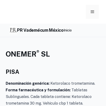
Skip
to
Menu
content
PR Vademécum México
Inicio
®
ONEMER
SL
PISA
Denominación genérica:
Ketorolaco trometamina.
Forma farmacéutica y formulación:
Tabletas
Sublinguales. Cada tableta contiene: Ketorolaco
trometamina 30 mg. Vehículo cbp 1 tableta.