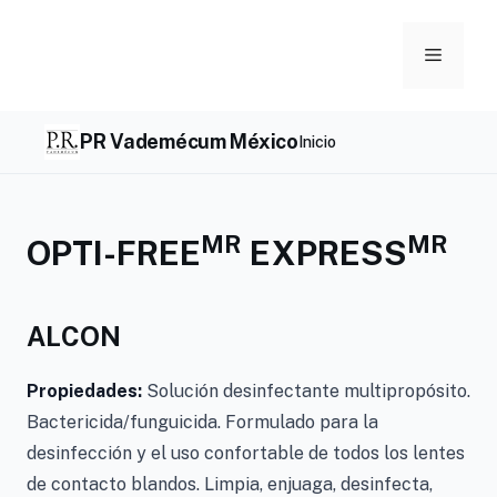
Skip
to
Menu
content
PR Vademécum México
Inicio
MR
MR
OPTI-FREE
EXPRESS
ALCON
Propiedades:
Solución desinfectante multipropósito.
Bactericida/funguicida. Formulado para la
desinfección y el uso confortable de todos los lentes
de contacto blandos. Limpia, enjuaga, desinfecta,