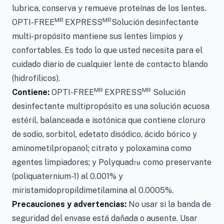
lubrica, conserva y remueve proteínas de los lentes.
MR
MR
OPTI-FREE
EXPRESS
Solución desinfectante
multi-propósito mantiene sus lentes limpios y
confortables. Es todo lo que usted necesita para el
cuidado diario de cualquier lente de contacto blando
(hidrofílicos).
MR
MR
Contiene:
OPTI-FREE
EXPRESS
Solución
desinfectante multipropósito es una solución acuosa
estéril, balanceada e isotónica que contiene cloruro
de sodio, sorbitol, edetato disódico, ácido bórico y
aminometilpropanol; citrato y poloxamina como
agentes limpiadores; y Polyquad™ como preservante
(poliquaternium-1) al 0.001% y
miristamidopropildimetilamina al 0.0005%.
Precauciones y advertencias:
No usar si la banda de
seguridad del envase está dañada o ausente. Usar