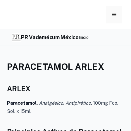
Skip
to
Menu
content
PR Vademécum México
Inicio
PARACETAMOL ARLEX
ARLEX
Paracetamol.
Analgésico. Antipirético.
100mg Fco.
Sol. x 15ml.