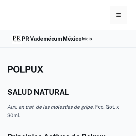
Skip
to
Menu
content
PR Vademécum México
Inicio
POLPUX
SALUD NATURAL
Aux. en trat. de las molestias de gripe.
Fco. Got. x
30ml.