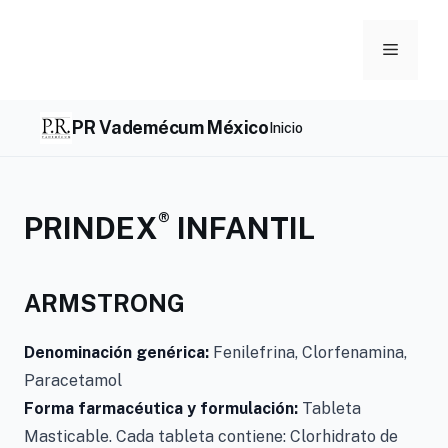
Skip
to
Menu
content
PR Vademécum México
Inicio
®
PRINDEX
INFANTIL
ARMSTRONG
Denominación genérica:
Fenilefrina, Clorfenamina,
Paracetamol
Forma farmacéutica y formulación:
Tableta
Masticable. Cada tableta contiene: Clorhidrato de