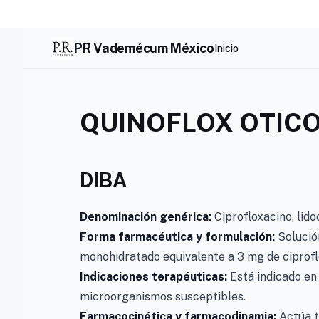
Skip
to
content
PR Vademécum México
Inicio
QUINOFLOX OTIC
DIBA
Denominación genérica:
Ciprofloxacino, lido
Forma farmacéutica y formulación:
Solución
monohidratado equivalente a 3 mg de ciproflo
Indicaciones terapéuticas:
Está indicado en
microorganismos susceptibles.
Farmacocinética y farmacodinamia:
Actúa t