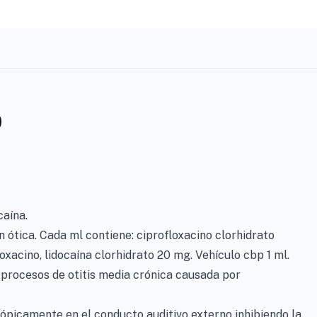
O
caína.
 ótica. Cada ml contiene: ciprofloxacino clorhidrato
xacino, lidocaína clorhidrato 20 mg. Vehículo cbp 1 ml.
 procesos de otitis media crónica causada por
ópicamente en el conducto auditivo externo inhibiendo la