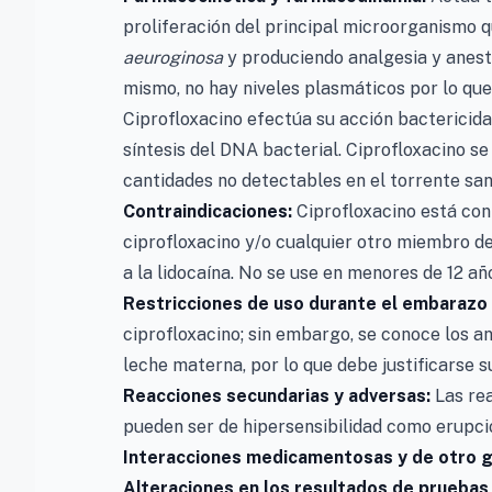
proliferación del principal microorganismo q
aeuroginosa
y produciendo analgesia y aneste
mismo, no hay niveles plasmáticos por lo que
Ciprofloxacino efectúa su acción bactericida 
síntesis del DNA bacterial. Ciprofloxacino s
cantidades no detectables en el torrente sang
Contraindicaciones:
Ciprofloxacino está cont
ciprofloxacino y/o cualquier otro miembro de
a la lidocaína. No se use en menores de 12 añ
Restricciones de uso durante el embarazo y
ciprofloxacino; sin embargo, se conoce los a
leche materna, por lo que debe justificarse s
Reacciones secundarias y adversas:
Las rea
pueden ser de hipersensibilidad como erupció
Interacciones medicamentosas y de otro 
Alteraciones en los resultados de pruebas 