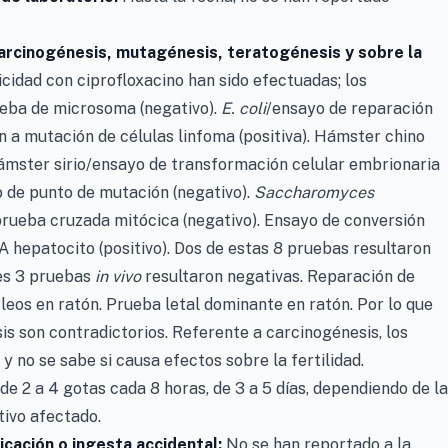
carcinogénesis, mutagénesis,
teratogénesis y sobre la
idad con ciprofloxacino han sido efectuadas; los
eba de microsoma (negativo).
E. coli
/ensayo de reparación
 a mutación de células linfoma (positiva). Hámster chino
mster sirio/ensayo de transformación celular embrionaria
 de punto de mutación (negativo).
Saccharomyces
prueba cruzada mitócica (negativo). Ensayo de conversión
 hepatocito (positivo). Dos de estas 8 pruebas resultaron
tes 3 pruebas
in vivo
resultaron negativas. Reparación de
eos en ratón. Prueba letal dominante en ratón. Por lo que
s son contradictorios. Referente a carcinogénesis, los
 no se sabe si causa efectos sobre la fertilidad.
 de 2 a 4 gotas cada 8 horas, de 3 a 5 días, dependiendo de la
tivo afectado.
cación o ingesta accidental:
No se han reportado a la