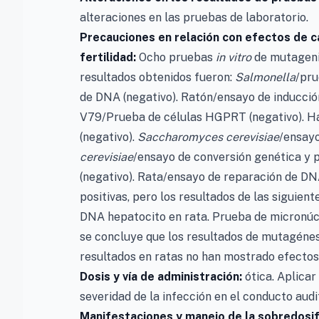
alteraciones en las pruebas de laboratorio.
Precauciones en relación con efectos de 
fertilidad:
Ocho pruebas
in vitro
de mutagenic
resultados obtenidos fueron:
Salmonella
/pru
de DNA (negativo). Ratón/ensayo de inducción
V79/Prueba de células HGPRT (negativo). Há
(negativo).
Saccharomyces cerevisiae
/ensayo
cerevisiae
/ensayo de conversión genética y 
(negativo). Rata/ensayo de reparación de DNA
positivas, pero los resultados de las siguien
DNA hepatocito en rata. Prueba de micronúcl
se concluye que los resultados de mutagénesi
resultados en ratas no han mostrado efectos y
Dosis y vía de administración:
ótica. Aplicar
severidad de la infección en el conducto audi
Manifestaciones y manejo de la sobredosifi