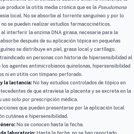
ue produce la otitis media crónica que es la
Pseudomona
sia local. No se absorbe al torrente sanguíneo y por lo
 no se pueden realizar estudios farmacocinéticos.
al interferir la enzima DNA girasa, necesaria para la
e absorbe después de su aplicación tópica en pequeñas
uíneo se distribuye en piel, grasa local y cartílago.
raindicado en personas con historia de hipersensibilidad al
 los agentes antimicrobianos quinolonas, hipersensibilidad
os ni en otitis con tímpano perforado.
 la lactancia:
No hay estudios controlados de tópico en
ntecedentes de que atraviesa la placenta y se excreta en la
u uso solo por prescripción médica.
cciones que pueden presentarse por la aplicación local
n cutánea e hipersensibilidad.
género:
No se conocen hasta la fecha.
de laboratorio:
Hasta la fecha, no se han reportado