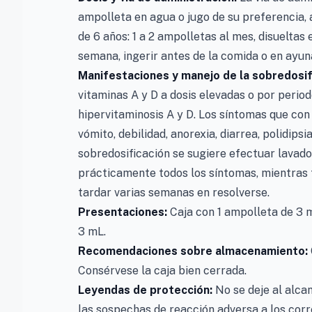
ampolleta en agua o jugo de su preferencia, 
de 6 años: 1 a 2 ampolletas al mes, disueltas
semana, ingerir antes de la comida o en ayun
Manifestaciones y manejo de la sobredosif
vitaminas A y D a dosis elevadas o por peri
hipervitaminosis A y D. Los síntomas que con
vómito, debilidad, anorexia, diarrea, polidipsi
sobredosificación se sugiere efectuar lavad
prácticamente todos los síntomas, mientras t
tardar varias semanas en resolverse.
Presentaciones:
Caja con 1 ampolleta de 3 
3 mL.
Recomendaciones sobre almacenamiento:
Consérvese la caja bien cerrada.
Leyendas de protección:
No se deje al alcan
las sospechas de reacción adversa a los cor