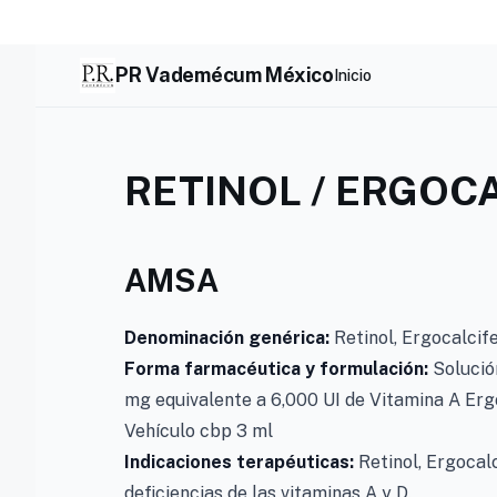
Skip
to
content
PR Vademécum México
Inicio
RETINOL / ERGOC
AMSA
Denominación genérica:
Retinol, Ergocalcif
Forma farmacéutica y formulación:
Solució
mg equivalente a 6,000 UI de Vitamina A Erg
Vehículo cbp 3 ml
Indicaciones terapéuticas:
Retinol, Ergocal
deficiencias de las vitaminas A y D.