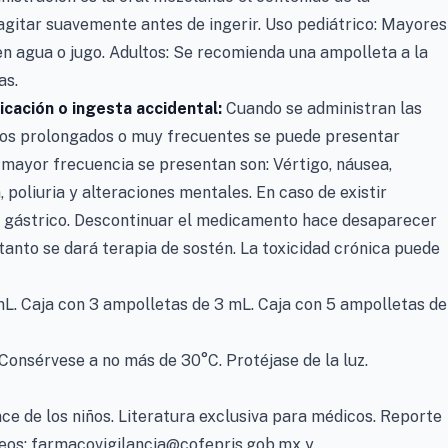
agitar suavemente antes de ingerir. Uso pediátrico: Mayores
 en agua o jugo. Adultos: Se recomienda una ampolleta a la
as.
icación o ingesta accidental:
Cuando se administran las
odos prolongados o muy frecuentes se puede presentar
 mayor frecuencia se presentan son: Vértigo, náusea,
a, poliuria y alteraciones mentales. En caso de existir
o gástrico. Descontinuar el medicamento hace desaparecer
anto se dará terapia de sostén. La toxicidad crónica puede
mL. Caja con 3 ampolletas de 3 mL. Caja con 5 ampolletas de
Consérvese a no más de 30°C. Protéjase de la luz.
ce de los niños. Literatura exclusiva para médicos. Reporte
reos: farmacovigilancia@cofepris.gob.mx y