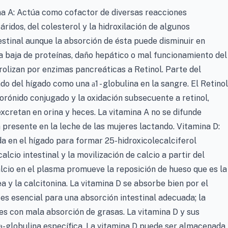
a A: Actúa como cofactor de diversas reacciones
ridos, del colesterol y la hidroxilación de algunos
stinal aunque la absorción de ésta puede disminuir en
a baja de proteínas, daño hepático o mal funcionamiento del
rolizan por enzimas pancreáticas a Retinol. Parte del
rado del hígado como una
1 - globulina en la sangre. El Retinol
a
rónido conjugado y la oxidación subsecuente a retinol,
excretan en orina y heces. La vitamina A no se difunde
 presente en la leche de las mujeres lactando. Vitamina D:
da en el hígado para formar 25-hidroxicolecalciferol
lcio intestinal y la movilización de calcio a partir del
lcio en el plasma promueve la reposición de hueso que es la
 y la calcitonina. La vitamina D se absorbe bien por el
s es esencial para una absorción intestinal adecuada; la
es con mala absorción de grasas. La vitamina D y sus
-globulina específica. La vitamina D puede ser almacenada
a