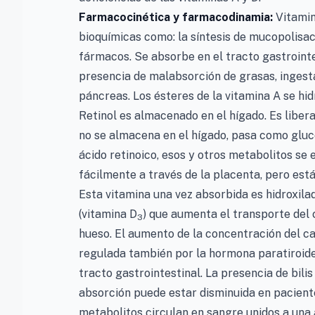
Farmacocinética y farmacodinamia:
Vitamin
bioquímicas como: la síntesis de mucopolisacá
fármacos. Se absorbe en el tracto gastrointe
presencia de malabsorción de grasas, ingest
páncreas. Los ésteres de la vitamina A se hid
Retinol es almacenado en el hígado. Es libe
no se almacena en el hígado, pasa como gluco
ácido retinoico, esos y otros metabolitos se 
fácilmente a través de la placenta, pero está
Esta vitamina una vez absorbida es hidroxila
(vitamina D
) que aumenta el transporte del ca
3
hueso. El aumento de la concentración del ca
regulada también por la hormona paratiroidea
tracto gastrointestinal. La presencia de bili
absorción puede estar disminuida en pacient
metabolitos circulan en sangre unidos a una