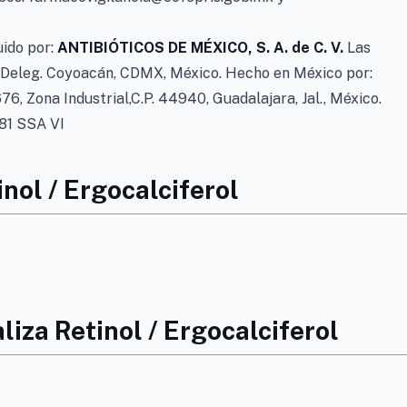
uido por:
ANTIBIÓTICOS DE MÉXICO, S. A. de C. V.
Las
0, Deleg. Coyoacán, CDMX, México. Hecho en México por:
676, Zona Industrial,C.P. 44940, Guadalajara, Jal., México.
1 SSA VI
inol / Ergocalciferol
iza Retinol / Ergocalciferol