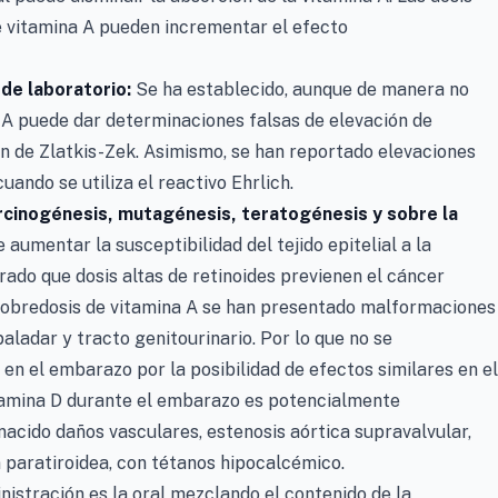
e vitamina A pueden incrementar el efecto
 de laboratorio:
Se ha establecido, aunque de manera no
 A puede dar determinaciones falsas de elevación de
ión de Zlatkis-Zek. Asimismo, se han reportado elevaciones
uando se utiliza el reactivo Ehrlich.
rcinogénesis, mutagénesis, teratogénesis y sobre la
 aumentar la susceptibilidad del tejido epitelial a la
ado que dosis altas de retinoides previenen el cáncer
 sobredosis de vitamina A se han presentado malformaciones
 paladar y tracto genitourinario. Por lo que no se
en el embarazo por la posibilidad de efectos similares en el
itamina D durante el embarazo es potencialmente
nacido daños vasculares, estenosis aórtica supravalvular,
n paratiroidea, con tétanos hipocalcémico.
nistración es la oral mezclando el contenido de la