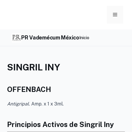
Skip
to
Menu
content
PR Vademécum México
Inicio
SINGRIL INY
OFFENBACH
Antigripal.
Amp. x 1 x 3ml.
Principios Activos de Singril Iny