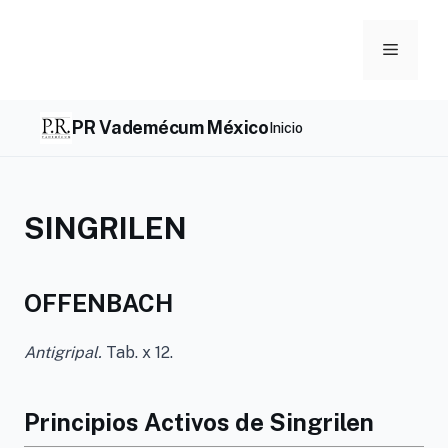
Skip
to
Menu
content
PR Vademécum México
Inicio
SINGRILEN
OFFENBACH
Antigripal.
Tab. x 12.
Principios Activos de Singrilen