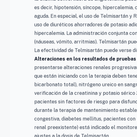
es decir, hipotensión, síncope, hipercalemia, 
aguda. En especial, el uso de Telmisartán y R
uso de diuréticos ahorradores de potasio adi
hipercalemia. La administración conjunta con 
(náuseas, vómito, arritmias). Telmisartán pu
La efectividad de Telmisartán puede verse di
Alteraciones en los resultados de pruebas
presentarse alteraciones renales progresivas
que están iniciando con la terapia deben tene
bicarbonato total), nitrógeno ureico en sang
verificación de la creatinina y potasio sérico
pacientes sin factores de riesgo para disfu
durante la terapia de mantenimiento estable 
congestiva, diabetes mellitus, pacientes con t
renal preexistente) está indicado el monitor
ajustes a la dosis de Telmisartán.