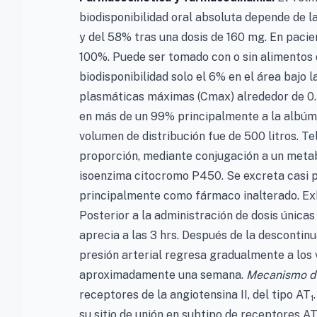
biodisponibilidad oral absoluta depende de 
y del 58% tras una dosis de 160 mg. En pacie
100%. Puede ser tomado con o sin alimentos 
biodisponibilidad solo el 6% en el área bajo
plasmáticas máximas (Cmax) alrededor de 0.5 
en más de un 99% principalmente a la albúmin
volumen de distribución fue de 500 litros. 
proporción, mediante conjugación a un metabo
isoenzima citocromo P450. Se excreta casi po
principalmente como fármaco inalterado. Exh
Posterior a la administración de dosis únicas
aprecia a las 3 hrs. Después de la descontin
presión arterial regresa gradualmente a los 
aproximadamente una semana.
Mecanismo d
receptores de la angiotensina II, del tipo AT
1
su sitio de unión en subtipo de receptores A