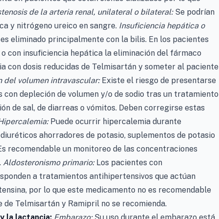
tenosis de la arteria renal, unilateral o bilateral:
Se podrían
ica y nitrógeno ureico en sangre.
Insuficiencia hepática o
s eliminado principalmente con la bilis. En los pacientes
s o con insuficiencia hepática la eliminación del fármaco
pia con dosis reducidas de Telmisartán y someter al paciente
 del volumen intravascular:
Existe el riesgo de presentarse
s con depleción de volumen y/o de sodio tras un tratamiento
ción de sal, de diarreas o vómitos. Deben corregirse estas
Hipercalemia:
Puede ocurrir hipercalemia durante
iuréticos ahorradores de potasio, suplementos de potasio
. Es recomendable un monitoreo de las concentraciones
.
Aldosteronismo primario:
Los pacientes con
sponden a tratamientos antihipertensivos que actúan
otensina, por lo que este medicamento no es recomendable
 de Telmisartán y Ramipril no se recomienda.
 la lactancia:
Embarazo:
Su uso durante el embarazo está