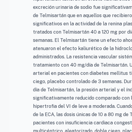
excreción urinaria de sodio fue significativ
de Telmisartán que en aquellos que recibier
significativos en la actividad de la renina pl
tratados con Telmisartán 40 a 120 mg por dí
semanas. El Telmisartán tiene un efecto ahor
atenuaron el efecto kaliurético de la hidroc
administrados. La resistencia vascular sisté
tratamiento con 40 mg/día de Telmisartán. U
arterial en pacientes con diabetes mellitus t
ciego, placebo controlado de 3 semanas. Du
día de Telmisartán, la presión arterial y el ín
significativamente reducido comparado con l
hipertrofia del VI de leve a moderada. Cuando
de la ECA, las dosis únicas de 10 a 80 mg de
pacientes con insuficiencia cardiaca congest
multicéntrico, aleatorizado, doble ciego, pl