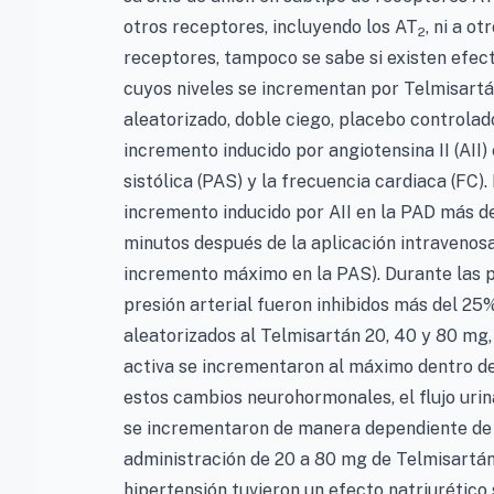
otros receptores, incluyendo los AT
, ni a o
2
receptores, tampoco se sabe si existen efect
cuyos niveles se incrementan por Telmisartá
aleatorizado, doble ciego, placebo controlad
incremento inducido por angiotensina II (AII) e
sistólica (PAS) y la frecuencia cardiaca (FC)
incremento inducido por AII en la PAD más de
minutos después de la aplicación intravenosa 
incremento máximo en la PAS). Durante las pr
presión arterial fueron inhibidos más del 25%
aleatorizados al Telmisartán 20, 40 y 80 mg,
activa se incrementaron al máximo dentro de 
estos cambios neurohormonales, el flujo urina
se incrementaron de manera dependiente de l
administración de 20 a 80 mg de Telmisartán
hipertensión tuvieron un efecto natriurético 