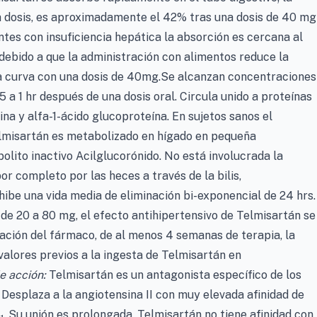
la dosis, es aproximadamente el 42% tras una dosis de 40 mg
ntes con insuficiencia hepática la absorción es cercana al
debido a que la administración con alimentos reduce la
 la curva con una dosis de 40mg.Se alcanzan concentraciones
a 1 hr después de una dosis oral. Circula unido a proteínas
a y alfa-1-ácido glucoproteína. En sujetos sanos el
Telmisartán es metabolizado en hígado en pequeña
lito inactivo Acilglucorónido. No está involucrada la
r completo por las heces a través de la bilis,
ibe una vida media de eliminación bi-exponencial de 24 hrs.
 de 20 a 80 mg, el efecto antihipertensivo de Telmisartán se
uación del fármaco, de al menos 4 semanas de terapia, la
valores previos a la ingesta de Telmisartán en
e acción:
Telmisartán es un antagonista específico de los
. Desplaza a la angiotensina II con muy elevada afinidad de
T
. Su unión es prolongada. Telmisartán no tiene afinidad con