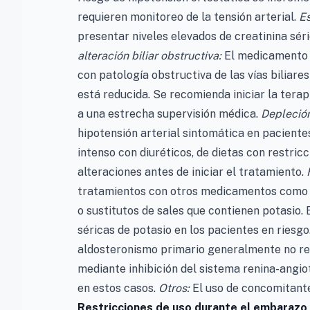
requieren monitoreo de la tensión arterial.
Es
presentar niveles elevados de creatinina sér
alteración biliar obstructiva:
El medicamento e
con patología obstructiva de las vías biliare
está reducida. Se recomienda iniciar la tera
a una estrecha supervisión médica.
Depleción
hipotensión arterial sintomática en paciente
intenso con diuréticos, de dietas con restric
alteraciones antes de iniciar el tratamiento.
tratamientos con otros medicamentos como d
o sustitutos de sales que contienen potasio
séricas de potasio en los pacientes en riesgo
aldosteronismo primario generalmente no re
mediante inhibición del sistema renina-angi
en estos casos.
Otros:
El uso de concomitante
Restricciones de uso durante el embarazo y