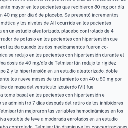
amente mayor en los pacientes que recibieron 80 mg por día
on 40 mg por día ó de placebo. Se presentó incrementos
asmática y los niveles de AII ocurrida en los pacientes
a en un estudio aleatorizado, placebo controlado de 4
rador de potasio en los pacientes con hipertensión que
lorotiazida cuando los dos medicamentos fueron co-
mica se redujo en los pacientes con hipertensión durante el
na dosis de 40 mg/día de Telmisartán redujo la rigidez
ipo 2 y la hipertensión en un estudio aleatorizado, doble
rante los nueve meses de tratamiento con 40 u 80 mg por
dice de masa del ventrículo izquierdo (VI) fue
a toma basal en los pacientes con hipertensión e
 se administró 7 días después del retiro de los inhibidores
 Telmisartán mejoraron las variables hemodinámicas en los
iva estable de leve a moderada enrolados en un estudio
acebo controlado. Telmisartán disminuye las concentraciones