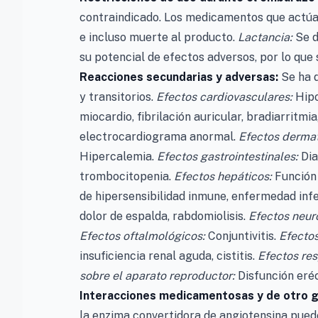
contraindicado. Los medicamentos que actúa
e incluso muerte al producto.
Lactancia:
Se d
su potencial de efectos adversos, por lo que
Reacciones secundarias y adversas:
Se ha d
y transitorios.
Efectos cardiovasculares:
Hipo
miocardio, fibrilación auricular, bradiarritmi
electrocardiograma anormal.
Efectos dermat
Hipercalemia.
Efectos gastrointestinales:
Dia
trombocitopenia.
Efectos hepáticos:
Función
de hipersensibilidad inmune, enfermedad infe
dolor de espalda, rabdomiolisis.
Efectos neur
Efectos oftalmológicos:
Conjuntivitis.
Efectos
insuficiencia renal aguda, cistitis.
Efectos res
sobre el aparato reproductor:
Disfunción eréc
Interacciones medicamentosas y de otro 
la enzima convertidora de angiotensina pued