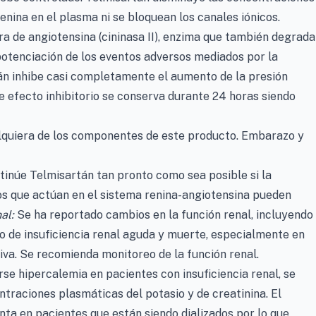
enina en el plasma ni se bloquean los canales iónicos.
ra de angiotensina (cininasa II), enzima que también degrada
 potenciación de los eventos adversos mediados por la
tán inhibe casi completamente el aumento de la presión
te efecto inhibitorio se conserva durante 24 horas siendo
lquiera de los componentes de este producto. Embarazo y
inúe Telmisartán tan pronto como sea posible si la
 que actúan en el sistema renina-angiotensina pueden
al:
Se ha reportado cambios en la función renal, incluyendo
go de insuficiencia renal aguda y muerte, especialmente en
iva. Se recomienda monitoreo de la función renal.
se hipercalemia en pacientes con insuficiencia renal, se
traciones plasmáticas del potasio y de creatinina. El
nta en pacientes que están siendo dializados por lo que