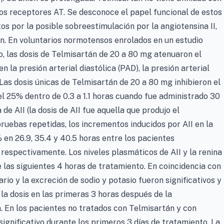
1
tros receptores AT. Se desconoce el papel funcional de estos
os por la posible sobreestimulación por la angiotensina II,
n. En voluntarios normotensos enrolados en un estudio
o, las dosis de Telmisartán de 20 a 80 mg atenuaron el
n la presión arterial diastólica (PAD), la presión arterial
. Las dosis únicas de Telmisartán de 20 a 80 mg inhibieron el
l 25% dentro de 0.3 a 1.1 horas cuando fue administrado 30
de AII (la dosis de AII fue aquella que produjo el
uebas repetidas, los incrementos inducidos por AII en la
 en 26.9, 35.4 y 40.5 horas entre los pacientes
 respectivamente. Los niveles plasmáticos de AII y la renina
las siguientes 4 horas de tratamiento. En coincidencia con
rio y la excreción de sodio y potasio fueron significativos y
a dosis en las primeras 3 horas después de la
. En los pacientes no tratados con Telmisartán y con
significativo durante los primeros 3 días de tratamiento. La