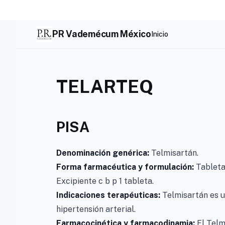
Skip
to
content
PR Vademécum México
Inicio
TELARTEQ
PISA
Denominación genérica:
Telmisartán.
Forma farmacéutica y formulación:
Tableta
Excipiente c b p 1 tableta.
Indicaciones terapéuticas:
Telmisartán es un
hipertensión arterial.
Farmacocinética y farmacodinamia:
El Telm