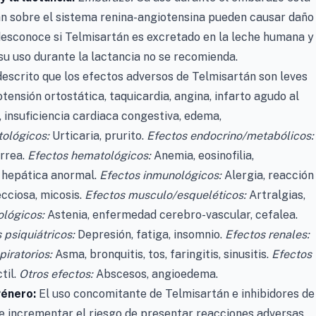
n sobre el sistema renina-angiotensina pueden causar daño
esconoce si Telmisartán es excretado en la leche humana y
 su uso durante la lactancia no se recomienda.
escrito que los efectos adversos de Telmisartán son leves
tensión ortostática, taquicardia, angina, infarto agudo al
a, insuficiencia cardiaca congestiva, edema,
ológicos:
Urticaria, prurito.
Efectos endocrino/metabólicos:
rrea.
Efectos hematológicos:
Anemia, eosinofilia,
 hepática anormal.
Efectos inmunológicos:
Alergia, reacción
cciosa, micosis.
Efectos musculo/esqueléticos:
Artralgias,
ológicos:
Astenia, enfermedad cerebro-vascular, cefalea.
 psiquiátricos:
Depresión, fatiga, insomnio.
Efectos renales:
piratorios:
Asma, bronquitis, tos, faringitis, sinusitis.
Efectos
til.
Otros efectos:
Abscesos, angioedema.
género:
El uso concomitante de Telmisartán e inhibidores de
e incrementar el riesgo de presentar reacciones adversas,