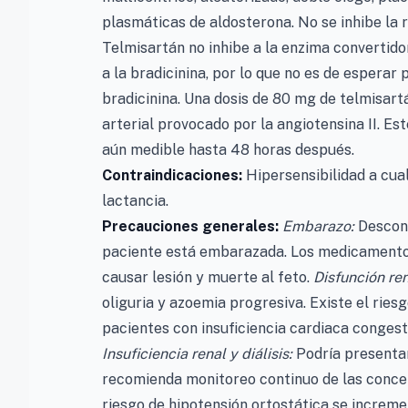
plasmáticas de aldosterona. No se inhibe la r
Telmisartán no inhibe a la enzima convertido
a la bradicinina, por lo que no es de esperar
bradicinina. Una dosis de 80 mg de telmisar
arterial provocado por la angiotensina II. Es
aún medible hasta 48 horas después.
Contraindicaciones:
Hipersensibilidad a cua
lactancia.
Precauciones generales:
Embarazo:
Descont
paciente está embarazada. Los medicamentos
causar lesión y muerte al feto.
Disfunción ren
oliguria y azoemia progresiva. Existe el ries
pacientes con insuficiencia cardiaca congest
Insuficiencia renal y diálisis:
Podría presentar
recomienda monitoreo continuo de las concen
riesgo de hipotensión ortostática se increme