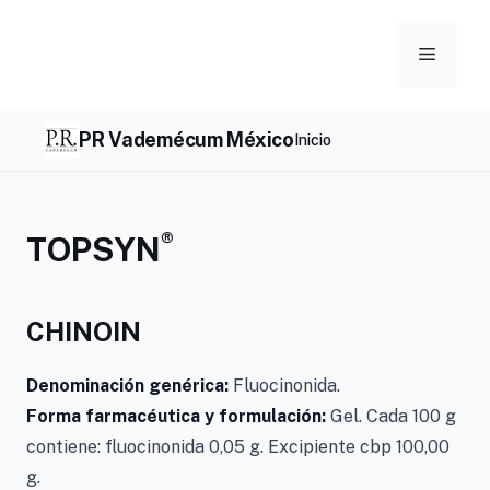
Skip
to
Menu
content
PR Vademécum México
Inicio
®
TOPSYN
CHINOIN
Denominación genérica:
Fluocinonida.
Forma farmacéutica y formulación:
Gel. Cada 100 g
contiene: fluocinonida 0,05 g. Excipiente cbp 100,00
g.