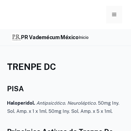
Skip
to
Menu
content
PR Vademécum México
Inicio
TRENPE DC
PISA
Haloperidol.
Antipsicótico. Neuroléptico.
50mg Iny.
Sol. Amp. x 1 x 1ml. 50mg Iny. Sol. Amp. x 5 x 1ml.