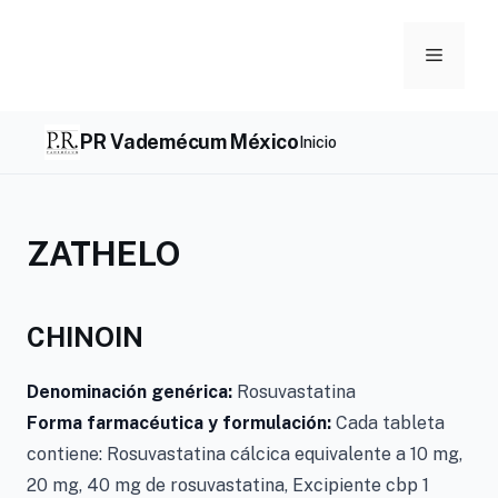
Skip
to
Menu
content
PR Vademécum México
Inicio
ZATHELO
CHINOIN
Denominación genérica:
Rosuvastatina
Forma farmacéutica y formulación:
Cada tableta
contiene: Rosuvastatina cálcica equivalente a 10 mg,
20 mg, 40 mg de rosuvastatina, Excipiente cbp 1