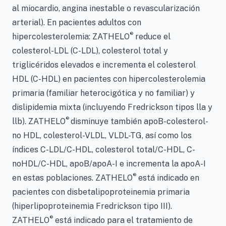
al miocardio, angina inestable o revascularización
arterial). En pacientes adultos con
®
hipercolesterolemia: ZATHELO
reduce el
colesterol-LDL (C-LDL), colesterol total y
triglicéridos elevados e incrementa el colesterol
HDL (C-HDL) en pacientes con hipercolesterolemia
primaria (familiar heterocigótica y no familiar) y
dislipidemia mixta (incluyendo Fredrickson tipos lla y
®
llb). ZATHELO
disminuye también apoB-colesterol-
no HDL, colesterol-VLDL, VLDL-TG, así como los
índices C-LDL/C-HDL, colesterol total/C-HDL, C-
noHDL/C-HDL, apoB/apoA-I e incrementa la apoA-I
®
en estas poblaciones. ZATHELO
está indicado en
pacientes con disbetalipoproteinemia primaria
(hiperlipoproteinemia Fredrickson tipo III).
®
ZATHELO
está indicado para el tratamiento de