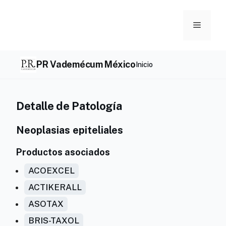
Skip
to
Menu
content
PR Vademécum México
Inicio
Detalle de Patología
Neoplasias epiteliales
Productos asociados
ACOEXCEL
ACTIKERALL
ASOTAX
BRIS-TAXOL