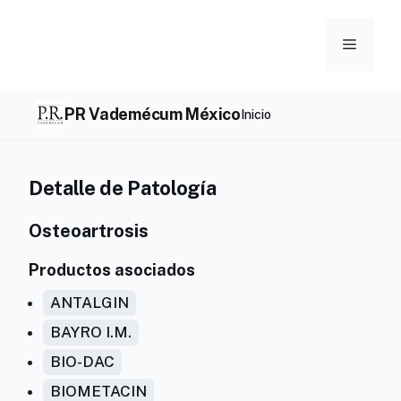
Skip
to
Menu
content
PR Vademécum México
Inicio
Detalle de Patología
Osteoartrosis
Productos asociados
ANTALGIN
BAYRO I.M.
BIO-DAC
BIOMETACIN