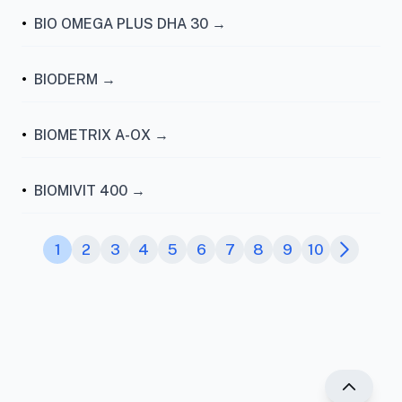
•
BIO OMEGA PLUS DHA 30 →
•
BIODERM →
•
BIOMETRIX A-OX →
•
BIOMIVIT 400 →
1
2
3
4
5
6
7
8
9
10