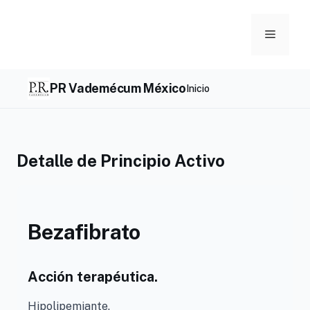
Skip
to
Menu
content
PR Vademécum México
Inicio
Detalle de Principio Activo
Bezafibrato
Acción terapéutica.
Hipolipemiante.