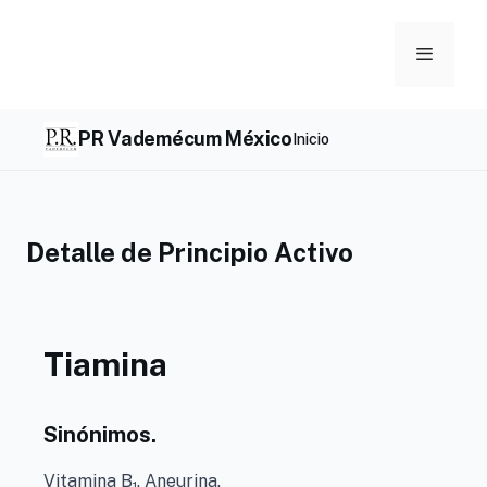
Skip
to
Menu
content
PR Vademécum México
Inicio
Detalle de Principio Activo
Tiamina
Sinónimos.
Vitamina B
. Aneurina.
1