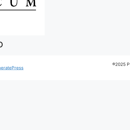
o
®2025 P
eratePress