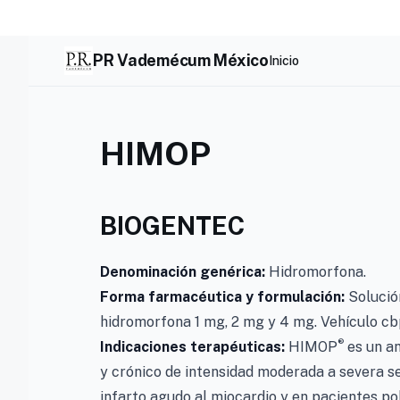
Skip
to
content
PR Vademécum México
Inicio
HIMOP
BIOGENTEC
Denominación genérica:
Hidromorfona.
Forma farmacéutica y formulación:
Solución
hidromorfona 1 mg, 2 mg y 4 mg. Vehículo cb
®
Indicaciones terapéuticas:
HIMOP
es un an
y crónico de intensidad moderada a severa se
infarto agudo al miocardio y en pacientes po