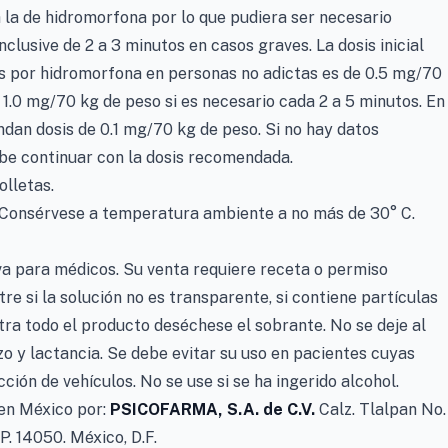
 la de hidromorfona por lo que pudiera ser necesario
inclusive de 2 a 3 minutos en casos graves. La dosis inicial
s por hidromorfona en personas no adictas es de 0.5 mg/70
1.0 mg/70 kg de peso si es necesario cada 2 a 5 minutos. En
dan dosis de 0.1 mg/70 kg de peso. Si no hay datos
ebe continuar con la dosis recomendada.
lletas.
Consérvese a temperatura ambiente a no más de 30° C.
va para médicos. Su venta requiere receta o permiso
re si la solución no es transparente, si contiene partículas
tra todo el producto deséchese el sobrante. No se deje al
zo y lactancia. Se debe evitar su uso en pacientes cuyas
ción de vehículos. No se use si se ha ingerido alcohol.
en México por:
PSICOFARMA, S.A. de C.V.
Calz. Tlalpan No.
P. 14050. México, D.F.