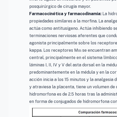
posquirúrgico de cirugía mayor.
Farmacocinética y farmacodinamia:
La hidr
propiedades similares a la morfina. La analg
actúa como antitusígeno. Actúa inhibiendo s
terminaciones nerviosas aferentes que condu
agonista principalmente sobre los receptore
kappa. Los receptores M
se encuentran amp
m
central, principalmente en el sistema límbic
láminas I, II, IV y V del asta dorsal en la mé
predominantemente en la médula y en la cort
acción inicia a los 15 minutos y la analgesia 
y atraviesa la placenta, tiene un volumen de d
hidromorfona es de 2.5 horas tras la adminis
en forma de conjugados de hidromorfona conj