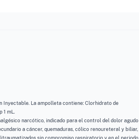
 Inyectable. La ampolleta contiene: Clorhidrato de
p 1 mL.
algésico narcótico, indicado para el control del dolor agudo
cundario a cáncer, quemaduras, cólico renoureteral y biliar,
litraumatizados sin compromiso respiratorio y en el periodo