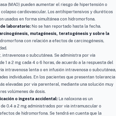
idasa (MAO) pueden aumentar el riesgo de hipertensión o
y colapso cardiovascular. Los antihipertensivos y diuréticos
son usados en forma simultánea con hidromorfona.
de laboratorio:
No se han reportado hasta la fecha.
arcinogénesis, mutagénesis, teratogénesis y sobre la
idromorfona con relación a efectos de carcinogénesis,
dad.
 intravenosa o subcutánea. Se administra por vía
de 1 a 2 mg cada 4 o 6 horas, de acuerdo a la respuesta del
a intravenosa lenta o en infusión intravenosa o subcutánea,
ades individuales. En los pacientes que presentan tolerancia
más elevadas por vía parenteral, mediante una solución muy
es volúmenes de dosis.
cación o ingesta accidental:
La naloxona es un
s de 0.4 a 2 mg administrados por vía intramuscular o
 efectos de hidromorfona. Se tendrá en cuenta que la