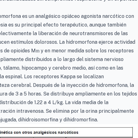
omorfona es un analgésico opiáceo agonista narcótico con
esia es su principal efecto terapéutico, aunque también
electivamente la liberación de neurotransmisores de las
cen estímulos dolorosos. La hidromorfona ejerce actividad
s de opioides M
y en menor medida sobre los receptores
m
liamente distribuidos a lo largo del sistema nervioso
o, tálamo, hipocampo y cerebro medio, así como en las
dula espinal. Los receptores Kappa se localizan
eza cerebral. Después de la inyección de hidromorfona, la
dura de 3 a 5 horas. Se distribuye ampliamente en los tejidos
istribución de 1.22 a 4 L/kg. La vida media de la
tración intravenosa. Se elimina por la orina principalmente
ugada, dihidroisomorfina y dihidromorfina.