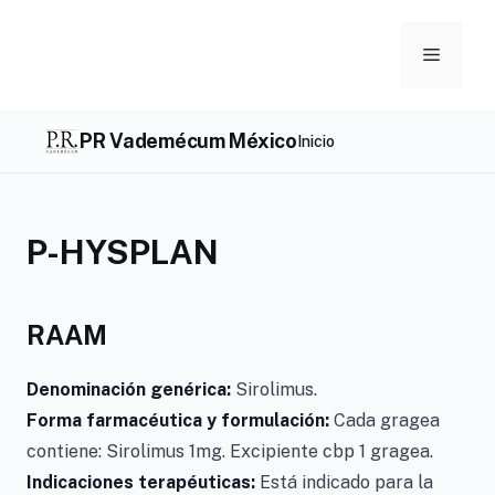
Skip
to
Menu
content
PR Vademécum México
Inicio
P-HYSPLAN
RAAM
Denominación genérica:
Sirolimus.
Forma farmacéutica y formulación:
Cada gragea
contiene: Sirolimus 1mg. Excipiente cbp 1 gragea.
Indicaciones terapéuticas:
Está indicado para la