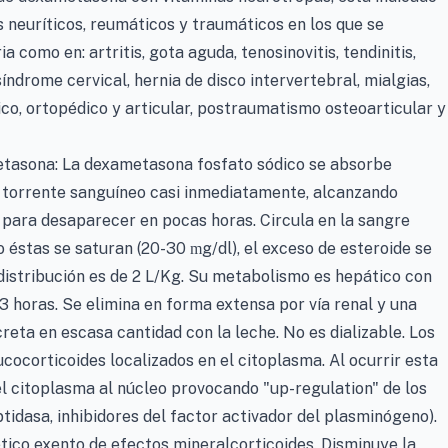
s neuríticos, reumáticos y traumáticos en los que se
 como en: artritis, gota aguda, tenosinovitis, tendinitis,
 síndrome cervical, hernia de disco intervertebral, mialgias,
rgico, ortopédico y articular, postraumatismo osteoarticular y
tasona: La dexametasona fosfato sódico se absorbe
l torrente sanguíneo casi inmediatamente, alcanzando
para desaparecer en pocas horas. Circula en la sangre
o éstas se saturan (20-30
g/dl), el exceso de esteroide se
m
distribución es de 2 L/Kg. Su metabolismo es hepático con
3 horas. Se elimina en forma extensa por vía renal y una
eta en escasa cantidad con la leche. No es dializable. Los
cocorticoides localizados en el citoplasma. Al ocurrir esta
l citoplasma al núcleo provocando "up-regulation" de los
tidasa, inhibidores del factor activador del plasminógeno).
tico exento de efectos mineralcorticoides. Disminuye la