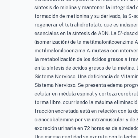
síntesis de mielina y mantener la integridad 
formación de metionina y su derivado, la S-a
regenerar el tetrahidrofolato que es indispens
esenciales en la síntesis de ADN. La 5'-des
(isomerización) de la metilmalonilcoenzima A
metilmalonilcoenzima A-mutasa con intervenc
la metabolización de los ácidos grasos a travé
en la síntesis de ácidos grasos de la mielina,
Sistema Nervioso. Una deficiencia de Vitami
Sistema Nervioso. Se presenta edema progres
celular en médula espinal y corteza cerebral
forma libre, ocurriendo la máxima eliminació
fracción excretada está en relación con la d
cianocobalamina por vía intramuscular y de
excreción urinaria en 72 horas es de alrededo
Una escasa cantidad se excreta con la leche