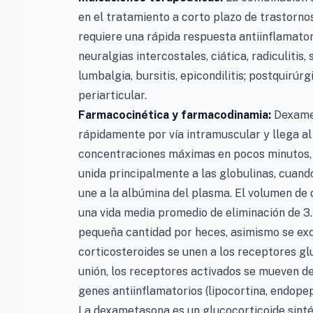
en el tratamiento a corto plazo de trastorno
requiere una rápida respuesta antiinflamatoria
neuralgias intercostales, ciática, radiculitis,
lumbalgia, bursitis, epicondilitis; postquirú
periarticular.
Farmacocinética y farmacodinamia:
Dexame
rápidamente por vía intramuscular y llega a
concentraciones máximas en pocos minutos, 
unida principalmente a las globulinas, cuand
une a la albúmina del plasma. El volumen de 
una vida media promedio de eliminación de 3.
pequeña cantidad por heces, asimismo se excr
corticosteroides se unen a los receptores glu
unión, los receptores activados se mueven de
genes antiinflamatorios (lipocortina, endopep
La dexametasona es un glucocorticoide sinté