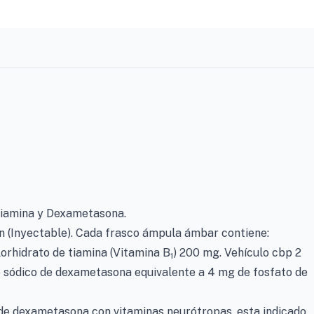
iamina y Dexametasona.
n (Inyectable). Cada frasco ámpula ámbar contiene:
lorhidrato de tiamina (Vitamina B
) 200 mg. Vehículo cbp 2
1
 sódico de dexametasona equivalente a 4 mg de fosfato de
de dexametasona con vitaminas neurótropas, esta indicado