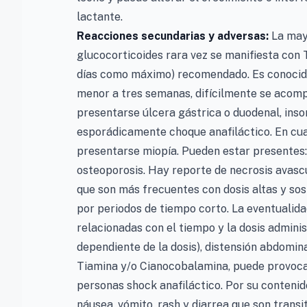
lactante.
Reacciones secundarias y adversas:
La may
glucocorticoides rara vez se manifiesta co
días como máximo) recomendado. Es conocido
menor a tres semanas, difícilmente se acom
presentarse úlcera gástrica o duodenal, insomn
esporádicamente choque anafiláctico. En cua
presentarse miopía. Pueden estar presentes:
osteoporosis. Hay reporte de necrosis avascu
que son más frecuentes con dosis altas y sos
por periodos de tiempo corto. La eventualid
relacionadas con el tiempo y la dosis admini
dependiente de la dosis), distensión abdomina
Tiamina y/o Cianocobalamina, puede provocar
personas shock anafiláctico. Por su contenid
náusea, vómito, rash y diarrea que son trans