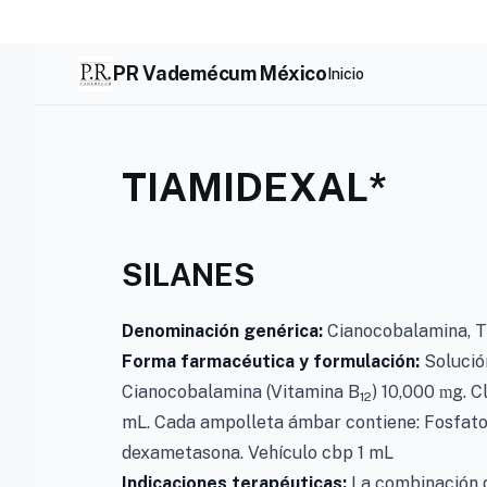
Skip
to
content
PR Vademécum México
Inicio
TIAMIDEXAL*
SILANES
Denominación genérica:
Cianocobalamina, T
Forma farmacéutica y formulación:
Solució
Cianocobalamina (Vitamina B
) 10,000
g. C
m
12
mL. Cada ampolleta ámbar contiene: Fosfato
dexametasona. Vehículo cbp 1 mL
Indicaciones terapéuticas:
La combinación 