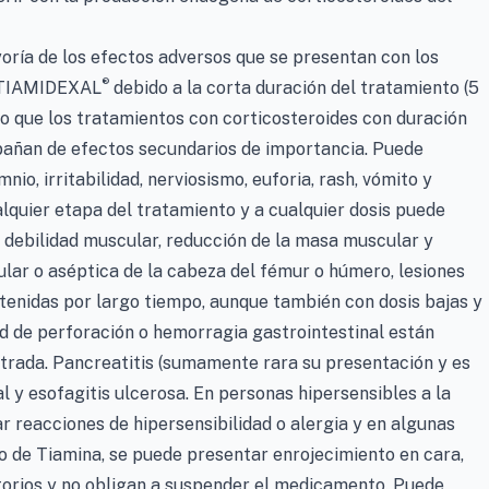
oría de los efectos adversos que se presentan con los
®
n TIAMIDEXAL
debido a la corta duración del tratamiento (5
 que los tratamientos con corticosteroides con duración
pañan de efectos secundarios de importancia. Puede
io, irritabilidad, nerviosismo, euforia, rash, vómito y
lquier etapa del tratamiento y a cualquier dosis puede
 debilidad muscular, reducción de la masa muscular y
lar o aséptica de la cabeza del fémur o húmero, lesiones
tenidas por largo tiempo, aunque también con dosis bajas y
ad de perforación o hemorragia gastrointestinal están
strada. Pancreatitis (sumamente rara su presentación y es
l y esofagitis ulcerosa. En personas hipersensibles a la
 reacciones de hipersensibilidad o alergia y en algunas
o de Tiamina, se puede presentar enrojecimiento en cara,
itorios y no obligan a suspender el medicamento. Puede