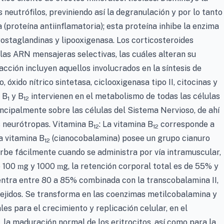
s neutrófilos, previniendo así la degranulación y por lo tanto
a (proteína antiinflamatoria); esta proteína inhibe la enzima
prostaglandinas y lipooxigenasa. Los corticosteroides
las ARN mensajeras selectivas, las cuáles alteran su
cción incluyen aquellos involucrados en la síntesis de
óxido nítrico sintetasa, ciclooxigenasa tipo II, citocinas y
 B
y B
intervienen en el metabolismo de todas las células
1
12
ncipalmente sobre las células del Sistema Nervioso, de ahí
 neurótropas. Vitamina B
: La vitamina B
corresponde a
12
12
a vitamina B
(cianocobalamina) posee un grupo cianuro
12
rbe fácilmente cuando se administra por vía intramuscular,
e 100
g y 1000
g, la retención corporal total es de 55% y
m
m
ntra entre 80 a 85% combinada con la transcobalamina II,
tejidos. Se transforma en las coenzimas metilcobalamina y
es para el crecimiento y replicación celular, en el
 la maduración normal de los eritrocitos, así como para la