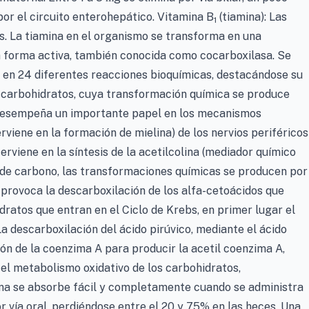
or el circuito enterohepático. Vitamina B
(tiamina): Las
1
as. La tiamina en el organismo se transforma en una
la forma activa, también conocida como cocarboxilasa. Se
e en 24 diferentes reacciones bioquímicas, destacándose su
 carbohidratos, cuya transformación química se produce
 desempeña un importante papel en los mecanismos
rviene en la formación de mielina) de los nervios periféricos
erviene en la síntesis de la acetilcolina (mediador químico
s de carbono, las transformaciones químicas se producen por
provoca la descarboxilación de los alfa-cetoácidos que
dratos que entran en el Ciclo de Krebs, en primer lugar el
La descarboxilación del ácido pirúvico, mediante el ácido
ción de la coenzima A para producir la acetil coenzima A,
el metabolismo oxidativo de los carbohidratos,
ina se absorbe fácil y completamente cuando se administra
r vía oral, perdiéndose entre el 20 y 75% en las heces. Una