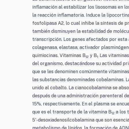
inflamación al estabilizar los lisosomas en lo
la reacción inflamatoria. Induce la lipocortin
fosfolipasa A2, lo cual inhibe la síntesis de 
también disminuyen la estabilidad de molécu
transcripción. Los genes afectados por esta a
colagenasa, elastasa, activador plasminógeno, 
quimiocinas. Vitaminas B
y B
Las vitaminas
12
1:
del organismo, destacándose su actividad pri
que se les denominen comúnmente vitaminas
las substancias denominadas cobalaminas. L
unido al cobalto. La cianocobalamina se abso
después de una administración parenteral d
15%, respectivamente. En el plasma se encue
que es el transporte de la vitamina B
a los 
12
5'-desoxiadenosilcobalamina que son esencial
metabolismo de lípidos, la formación de ADN,