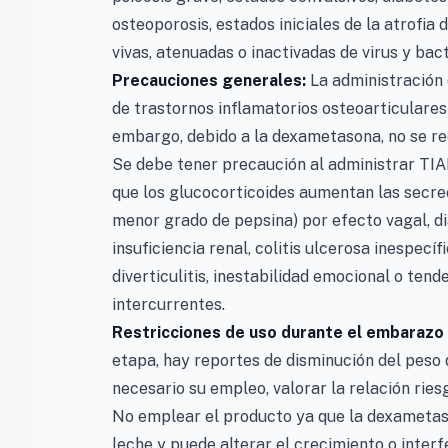
osteoporosis, estados iniciales de la atrofia
vivas, atenuadas o inactivadas de virus y bact
Precauciones generales:
La administració
de trastornos inflamatorios osteoarticulares
embargo, debido a la dexametasona, no se re
Se debe tener precaución al administrar T
que los glucocorticoides aumentan las secrec
menor grado de pepsina) por efecto vagal, d
insuficiencia renal, colitis ulcerosa inespecíf
diverticulitis, inestabilidad emocional o ten
intercurrentes.
Restricciones de uso durante el embarazo y
etapa, hay reportes de disminución del peso 
necesario su empleo, valorar la relación ries
No emplear el producto ya que la dexametaso
leche y puede alterar el crecimiento o inter