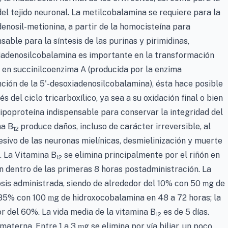
del tejido neuronal. La metilcobalamina se requiere para la
denosil-metionina, a partir de la homocisteína para
able para la síntesis de las purinas y pirimidinas,
oxiadenosilcobalamina es importante en la transformación
 en succinilcoenzima A (producida por la enzima
ión de la 5'-desoxiadenosilcobalamina), ésta hace posible
s del ciclo tricarboxílico, ya sea a su oxidación final o bien
 lipoproteína indispensable para conservar la integridad del
na B
produce daños, incluso de carácter irreversible, al
12
ivo de las neuronas mielínicas, desmielinización y muerte
. La Vitamina B
se elimina principalmente por el riñón en
12
n dentro de las primeras 8 horas postadministración. La
osis administrada, siendo de alrededor del 10% con 50
g de
m
 85% con 100
g de hidroxocobalamina en 48 a 72 horas; la
m
r del 60%. La vida media de la vitamina B
es de 5 días.
12
 materna. Entre 1 a 3
g se elimina por vía biliar, un poco
m