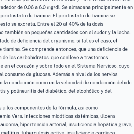
rededor de 0.06 a 6.0
g/dl. Se almacena principalmente en
m
pirofosfato de tiamina. El pirofosfato de tiamina se
esto se excreta. Entre el 20 al 40% de la dosis
omo también en pequeñas cantidades con el sudor y la leche.
ado de deficiencia del organismo, si tal es el caso, el
 tiamina. Se comprende entonces, que una deficiencia de
n de los carbohidratos, que conlleve a trastornos
te en el corazón y sobre todo en el Sistema Nervioso, cuyo
l consumo de glucosa. Además a nivel de los nervios
en la conducción como en la velocidad de conducción debido
is y polineuritis del diabético, del alcohólico y del
s a los componentes de la fórmula, así como
itemia Vera. Infecciones micóticas sistémicas, úlcera
laucoma, hipertensión arterial, insuficiencia hepática grave,
mellitus, tuberculosis activa, insuficiencia cardiaca,