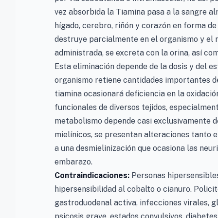
vez absorbida la Tiamina pasa a la sangre al
hígado, cerebro, riñón y corazón en forma de 
destruye parcialmente en el organismo y el r
administrada, se excreta con la orina, así c
Esta eliminación depende de la dosis y del est
organismo retiene cantidades importantes de
tiamina ocasionará deficiencia en la oxidació
funcionales de diversos tejidos, especialmen
metabolismo depende casi exclusivamente de
mielínicos, se presentan alteraciones tanto 
a una desmielinización que ocasiona las neurit
embarazo.
Contraindicaciones:
Personas hipersensible
hipersensibilidad al cobalto o cianuro. Polic
gastroduodenal activa, infecciones virales, g
psicosis grave, estados convulsivos, diabetes 