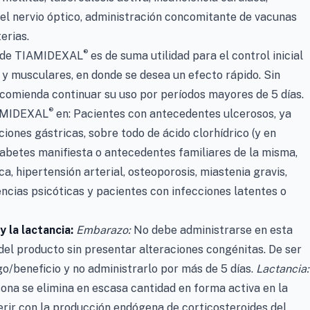
 del nervio óptico, administración concomitante de vacunas
erias.
®
n de TIAMIDEXAL
es de suma utilidad para el control inicial
 y musculares, en donde se desea un efecto rápido. Sin
comienda continuar su uso por períodos mayores de 5 días.
®
IAMIDEXAL
en: Pacientes con antecedentes ulcerosos, ya
iones gástricas, sobre todo de ácido clorhídrico (y en
iabetes manifiesta o antecedentes familiares de la misma,
ica, hipertensión arterial, osteoporosis, miastenia gravis,
dencias psicóticas y pacientes con infecciones latentes o
 la lactancia:
Embarazo:
No debe administrarse en esta
del producto sin presentar alteraciones congénitas. De ser
go/beneficio y no administrarlo por más de 5 días.
Lactancia:
na se elimina en escasa cantidad en forma activa en la
ferir con la producción endógena de corticosteroides del