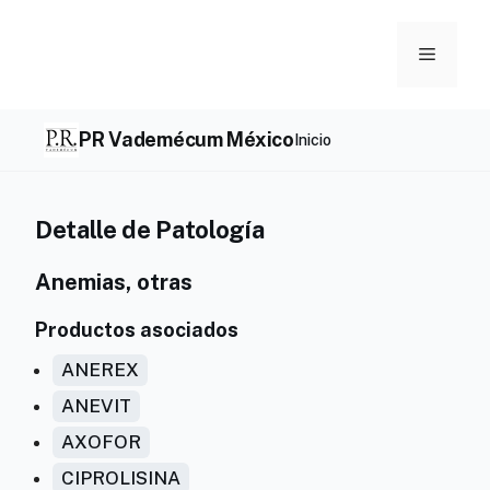
Skip
to
Menu
content
PR Vademécum México
Inicio
Detalle de Patología
Anemias, otras
Productos asociados
ANEREX
ANEVIT
AXOFOR
CIPROLISINA