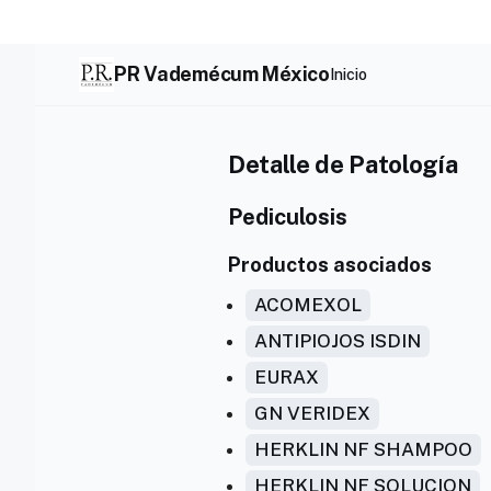
Skip
to
content
PR Vademécum México
Inicio
Detalle de Patología
Pediculosis
Productos asociados
ACOMEXOL
ANTIPIOJOS ISDIN
EURAX
GN VERIDEX
HERKLIN NF SHAMPOO
HERKLIN NF SOLUCION