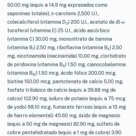
50.00 mg (equiv. a 14.9 mg expresados como
saponinas totales),
-caroteno 2,500 U.I.,
b
colecalciferol (vitamina D
) 200 U.I., acetato de dl-
-
a
3
tocoferol (vitamina E) 25 U.I., ácido ascórbico
(vitamina C) 30.00 mg, mononitrato de tiamina
(vitamina B
) 2.50 mg, riboflavina (vitamina B
) 2.50
1
2
mg, nicotinamida (niacinamida) 10.00 mg, clorhidrato
de piridoxina (vitamina B
) 1.50 mg, cianocobalamina
6
(vitamina B
) 1.50 mcg, ácido fólico 200.00 mcg,
12
biotina 150.00 mcg, pantotenato de calcio 5.00 mg,
fosfato tribásico de calcio (equiv. a 39.88 mg de
calcio) 102.90 mg, ioduro de potasio (equiv. a 75 mcg
de yodo) 98.10 mcg, fumarato ferroso (equiv. a 15 mg
de hierro elemental) 45.60 mg, óxido de magnesio
(equiv. a 50 mg de magnesio) 82.90 mg, sulfato de
cobre pentahidratado (equiv. a 1 mg de cobre) 3.90