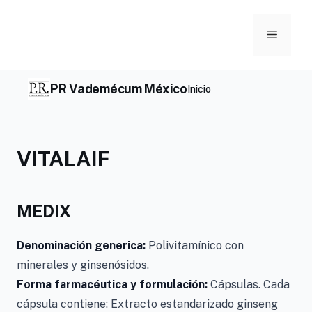
Skip
to
Menu
content
PR Vademécum México
Inicio
VITALAIF
MEDIX
Denominación generica:
Polivitamínico con
minerales y ginsenósidos.
Forma farmacéutica y formulación:
Cápsulas. Cada
cápsula contiene: Extracto estandarizado ginseng